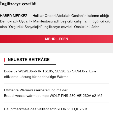
İngilizceye çevrildi
HABER MERKEZİ – Halklar Önderi Abdullah Öcalan’ın kaleme aldığı
Demokratik Uygarlık Manifestosu adlı beş ciltli çalışmanın üçüncü cildi
olan “Özgürlük Sosyolojisi” İngilizceye çevrildi. Önsüzünü John...
MEHR LESEN
NEUESTE BEITRÄGE
Buderus WLW196i-6 IR TS185, SL520, 2x SKN4.0-s: Eine
effiziente Lösung für nachhaltige Wärme
Effiziente Warmwasserbereitung mit der
Brauchwasserwärmepumpe WOLF FHS-280-HE-230V-e2-M2
Hauptmerkmale des Vaillant actoSTOR VIH QL 75 B