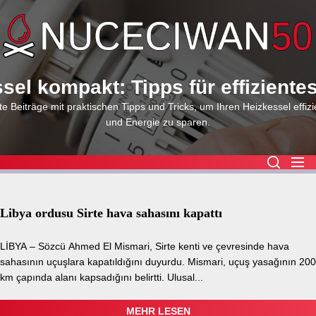
Skip
to
the
content
sel kompakt: Tipps für effiziente
e Beiträge mit praktischen Tipps und Tricks, um Ihren Heizkessel effizi
und Energie zu sparen.
Libya ordusu Sirte hava sahasını kapattı
LİBYA – Sözcü Ahmed El Mismari, Sirte kenti ve çevresinde hava
sahasının uçuşlara kapatıldığını duyurdu. Mismari, uçuş yasağının 200
km çapında alanı kapsadığını belirtti. Ulusal...
MEHR LESEN