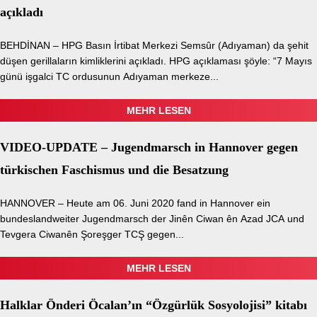
açıkladı
BEHDİNAN – HPG Basın İrtibat Merkezi Semsûr (Adıyaman) da şehit
düşen gerillaların kimliklerini açıkladı. HPG açıklaması şöyle: “7 Mayıs
günü işgalci TC ordusunun Adıyaman merkeze...
MEHR LESEN
VIDEO-UPDATE – Jugendmarsch in Hannover gegen
türkischen Faschismus und die Besatzung
HANNOVER – Heute am 06. Juni 2020 fand in Hannover ein
bundeslandweiter Jugendmarsch der Jinên Ciwan ên Azad JCA und
Tevgera Ciwanên Şoreşger TCŞ gegen...
MEHR LESEN
Halklar Önderi Öcalan’ın “Özgürlük Sosyolojisi” kitabı