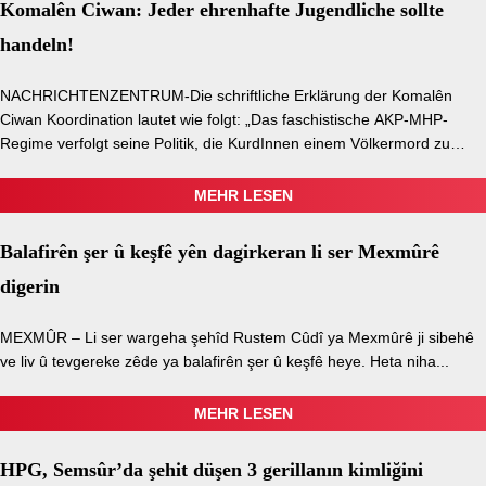
Komalên Ciwan: Jeder ehrenhafte Jugendliche sollte
handeln!
NACHRICHTENZENTRUM-Die schriftliche Erklärung der Komalên
Ciwan Koordination lautet wie folgt: „Das faschistische AKP-MHP-
Regime verfolgt seine Politik, die KurdInnen einem Völkermord zu
unterziehen, Kurdistan auf die...
MEHR LESEN
Balafirên şer û keşfê yên dagirkeran li ser Mexmûrê
digerin
MEXMÛR – Li ser wargeha şehîd Rustem Cûdî ya Mexmûrê ji sibehê
ve liv û tevgereke zêde ya balafirên şer û keşfê heye. Heta niha...
MEHR LESEN
HPG, Semsûr’da şehit düşen 3 gerillanın kimliğini