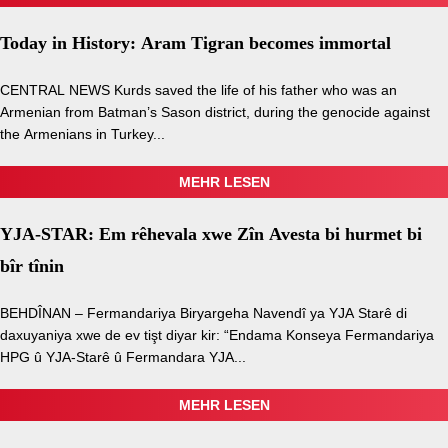
Today in History: Aram Tigran becomes immortal
CENTRAL NEWS Kurds saved the life of his father who was an
Armenian from Batman’s Sason district, during the genocide against
the Armenians in Turkey...
MEHR LESEN
YJA-STAR: Em rêhevala xwe Zîn Avesta bi hurmet bi
bîr tînin
BEHDÎNAN – Fermandariya Biryargeha Navendî ya YJA Starê di
daxuyaniya xwe de ev tişt diyar kir: “Endama Konseya Fermandariya
HPG û YJA-Starê û Fermandara YJA...
MEHR LESEN