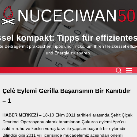
Skip
to
the
content
sel kompakt: Tipps für effiziente
e Beiträge mit praktischen Tipps und Tricks, um Ihren Heizkessel effizi
und Energie zu sparen.
Çelê Eylemi Gerilla Başarısının Bir Kanıtıdır
– 1
HABER MERKEZİ –
18-19 Ekim 2011 tarihleri arasında Şehit Çiçek
Devrimci Operasyonu olarak tanımlanan Çukurca eylemi Apo’cu
saldırı ruhu ve keskin vuruş tarzı ile yapılan başarılı bir eylemdir.
Bilindiği gibi 2011 yılı içerisinde mücadelemiz açısından önemli