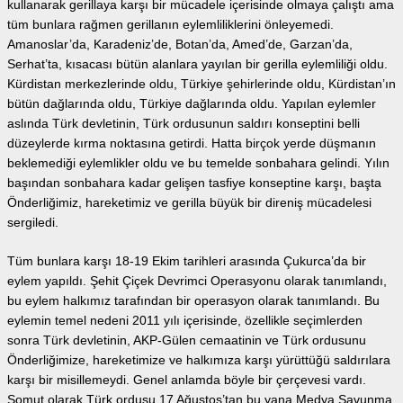
kullanarak gerillaya karşı bir mücadele içerisinde olmaya çalıştı ama
tüm bunlara rağmen gerillanın eylemliliklerini önleyemedi.
Amanoslar’da, Karadeniz’de, Botan’da, Amed’de, Garzan’da,
Serhat’ta, kısacası bütün alanlara yayılan bir gerilla eylemliliği oldu.
Kürdistan merkezlerinde oldu, Türkiye şehirlerinde oldu, Kürdistan’ın
bütün dağlarında oldu, Türkiye dağlarında oldu. Yapılan eylemler
aslında Türk devletinin, Türk ordusunun saldırı konseptini belli
düzeylerde kırma noktasına getirdi. Hatta birçok yerde düşmanın
beklemediği eylemlikler oldu ve bu temelde sonbahara gelindi. Yılın
başından sonbahara kadar gelişen tasfiye konseptine karşı, başta
Önderliğimiz, hareketimiz ve gerilla büyük bir direniş mücadelesi
sergiledi.
Tüm bunlara karşı 18-19 Ekim tarihleri arasında Çukurca’da bir
eylem yapıldı. Şehit Çiçek Devrimci Operasyonu olarak tanımlandı,
bu eylem halkımız tarafından bir operasyon olarak tanımlandı. Bu
eylemin temel nedeni 2011 yılı içerisinde, özellikle seçimlerden
sonra Türk devletinin, AKP-Gülen cemaatinin ve Türk ordusunu
Önderliğimize, hareketimize ve halkımıza karşı yürüttüğü saldırılara
karşı bir misillemeydi. Genel anlamda böyle bir çerçevesi vardı.
Somut olarak Türk ordusu 17 Ağustos’tan bu yana Medya Savunma