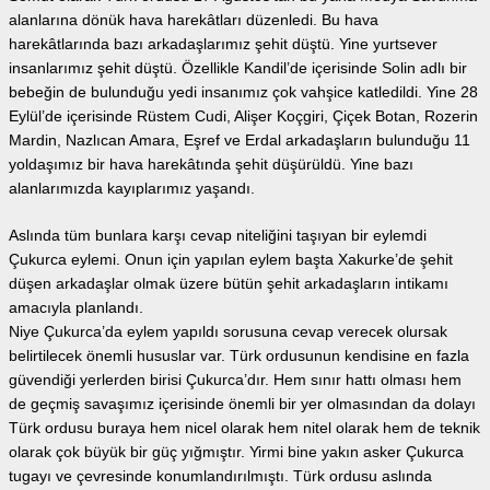
alanlarına dönük hava harekâtları düzenledi. Bu hava
harekâtlarında bazı arkadaşlarımız şehit düştü. Yine yurtsever
insanlarımız şehit düştü. Özellikle Kandil’de içerisinde Solin adlı bir
bebeğin de bulunduğu yedi insanımız çok vahşice katledildi. Yine 28
Eylül’de içerisinde Rüstem Cudi, Alişer Koçgiri, Çiçek Botan, Rozerin
Mardin, Nazlıcan Amara, Eşref ve Erdal arkadaşların bulunduğu 11
yoldaşımız bir hava harekâtında şehit düşürüldü. Yine bazı
alanlarımızda kayıplarımız yaşandı.
Aslında tüm bunlara karşı cevap niteliğini taşıyan bir eylemdi
Çukurca eylemi. Onun için yapılan eylem başta Xakurke’de şehit
düşen arkadaşlar olmak üzere bütün şehit arkadaşların intikamı
amacıyla planlandı.
Niye Çukurca’da eylem yapıldı sorusuna cevap verecek olursak
belirtilecek önemli hususlar var. Türk ordusunun kendisine en fazla
güvendiği yerlerden birisi Çukurca’dır. Hem sınır hattı olması hem
de geçmiş savaşımız içerisinde önemli bir yer olmasından da dolayı
Türk ordusu buraya hem nicel olarak hem nitel olarak hem de teknik
olarak çok büyük bir güç yığmıştır. Yirmi bine yakın asker Çukurca
tugayı ve çevresinde konumlandırılmıştı. Türk ordusu aslında