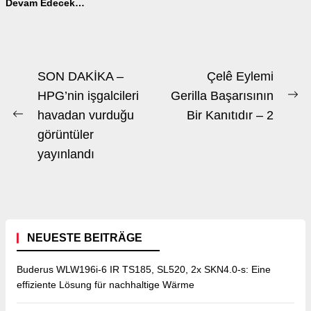
Devam Edecek…
Beitrags-
SON DAKİKA –
Çelê Eylemi
Navigation
HPG’nin işgalcileri
Gerilla Başarısının
Ne
havadan vurduğu
Bir Kanıtıdır – 2
Previous
po
görüntüler
post:
yayınlandı
NEUESTE BEITRÄGE
Buderus WLW196i-6 IR TS185, SL520, 2x SKN4.0-s: Eine
effiziente Lösung für nachhaltige Wärme