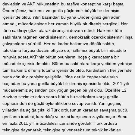
devletinin ve AKP hükümetinin bu tasfiye konseptine karşı başta
Önderliğimiz, halkımız ve gerilla güçlerimiz büyük bir direnişin
içerisinde oldu. Yılın başından bu yana Önderliğimiz geri adım
atmadı, mücadelesinde her zaman büyük bir direniş sergiledi. Her
türlü saldırıyı göze alarak direnişini devam ettirdi. Halkımız tüm
saldırılara rağmen kendi sistemini, demokratik özerklik sistemini inşa
çalışmalarını yürüttü. Her ne kadar halkımıza dönük saldırı,
tutuklama furyası devam ettiyse de, halkımız büyük bir mücadele
ruhuyla adeta AKP’nin bütün oyunlarını boşa çıkarırcasına bir
mücadele içerisinde oldu. Bütün bu saldırılara karşı yediden yetmişe
tüm halkımız direniş tutumu içerisinde oldu. Kürdistan’ın her yerinde
buna dönük direnişler geliştirildi. Yine gerilla cephesinde yılın
başından bu yana gerilla büyük bir direniş içerisinde oldu. 2011 yılı
mücadelemiz açısından çok yoğun geçen bir yıl oldu. Özellikle 12
Haziran seçimlerinden sonra bütün bu saldırılara karşı gerilla
cephesinden de güçlü eylemliliklerle cevap verildi. Yani geçmiş
yıllardan da açığa çıktı ki Türk ordusunun karadan savaşma gücü,
gerillanın iradesi, kararlılığı ve azmi karşısında zayıflamıştır. Bunu
en fazla 2011 yılı mücadelesi içerisinde gördük. Türk ordusu
tekniğine dayanarak, tekniğine güvenerek tüm teknik imkânları