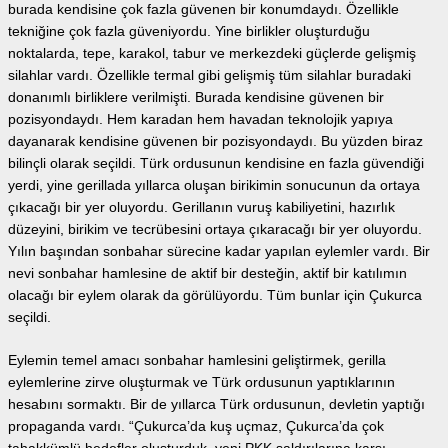
burada kendisine çok fazla güvenen bir konumdaydı. Özellikle
tekniğine çok fazla güveniyordu. Yine birlikler oluşturduğu
noktalarda, tepe, karakol, tabur ve merkezdeki güçlerde gelişmiş
silahlar vardı. Özellikle termal gibi gelişmiş tüm silahlar buradaki
donanımlı birliklere verilmişti. Burada kendisine güvenen bir
pozisyondaydı. Hem karadan hem havadan teknolojik yapıya
dayanarak kendisine güvenen bir pozisyondaydı. Bu yüzden biraz
bilinçli olarak seçildi. Türk ordusunun kendisine en fazla güvendiği
yerdi, yine gerillada yıllarca oluşan birikimin sonucunun da ortaya
çıkacağı bir yer oluyordu. Gerillanın vuruş kabiliyetini, hazırlık
düzeyini, birikim ve tecrübesini ortaya çıkaracağı bir yer oluyordu.
Yılın başından sonbahar sürecine kadar yapılan eylemler vardı. Bir
nevi sonbahar hamlesine de aktif bir desteğin, aktif bir katılımın
olacağı bir eylem olarak da görülüyordu. Tüm bunlar için Çukurca
seçildi.
Eylemin temel amacı sonbahar hamlesini geliştirmek, gerilla
eylemlerine zirve oluşturmak ve Türk ordusunun yaptıklarının
hesabını sormaktı. Bir de yıllarca Türk ordusunun, devletin yaptığı
propaganda vardı. “Çukurca’da kuş uçmaz, Çukurca’da çok