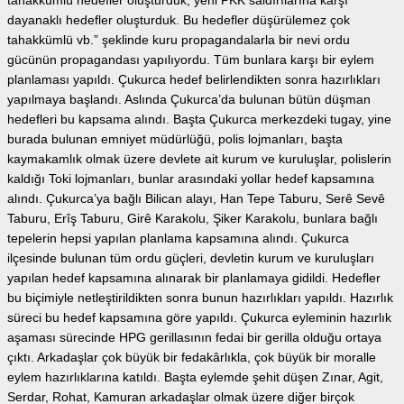
tahakkümlü hedefler oluşturduk, yeni PKK saldırılarına karşı
dayanaklı hedefler oluşturduk. Bu hedefler düşürülemez çok
tahakkümlü vb.” şeklinde kuru propagandalarla bir nevi ordu
gücünün propagandası yapılıyordu. Tüm bunlara karşı bir eylem
planlaması yapıldı. Çukurca hedef belirlendikten sonra hazırlıkları
yapılmaya başlandı. Aslında Çukurca’da bulunan bütün düşman
hedefleri bu kapsama alındı. Başta Çukurca merkezdeki tugay, yine
burada bulunan emniyet müdürlüğü, polis lojmanları, başta
kaymakamlık olmak üzere devlete ait kurum ve kuruluşlar, polislerin
kaldığı Toki lojmanları, bunlar arasındaki yollar hedef kapsamına
alındı. Çukurca’ya bağlı Bilican alayı, Han Tepe Taburu, Serê Sevê
Taburu, Erîş Taburu, Girê Karakolu, Şiker Karakolu, bunlara bağlı
tepelerin hepsi yapılan planlama kapsamına alındı. Çukurca
ilçesinde bulunan tüm ordu güçleri, devletin kurum ve kuruluşları
yapılan hedef kapsamına alınarak bir planlamaya gidildi. Hedefler
bu biçimiyle netleştirildikten sonra bunun hazırlıkları yapıldı. Hazırlık
süreci bu hedef kapsamına göre yapıldı. Çukurca eyleminin hazırlık
aşaması sürecinde HPG gerillasının fedai bir gerilla olduğu ortaya
çıktı. Arkadaşlar çok büyük bir fedakârlıkla, çok büyük bir moralle
eylem hazırlıklarına katıldı. Başta eylemde şehit düşen Zınar, Agit,
Serdar, Rohat, Kamuran arkadaşlar olmak üzere diğer birçok