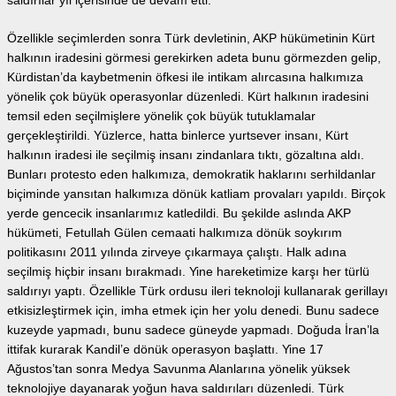
saldırılar yıl içerisinde de devam etti.
Özellikle seçimlerden sonra Türk devletinin, AKP hükümetinin Kürt
halkının iradesini görmesi gerekirken adeta bunu görmezden gelip,
Kürdistan’da kaybetmenin öfkesi ile intikam alırcasına halkımıza
yönelik çok büyük operasyonlar düzenledi. Kürt halkının iradesini
temsil eden seçilmişlere yönelik çok büyük tutuklamalar
gerçekleştirildi. Yüzlerce, hatta binlerce yurtsever insanı, Kürt
halkının iradesi ile seçilmiş insanı zindanlara tıktı, gözaltına aldı.
Bunları protesto eden halkımıza, demokratik haklarını serhildanlar
biçiminde yansıtan halkımıza dönük katliam provaları yapıldı. Birçok
yerde gencecik insanlarımız katledildi. Bu şekilde aslında AKP
hükümeti, Fetullah Gülen cemaati halkımıza dönük soykırım
politikasını 2011 yılında zirveye çıkarmaya çalıştı. Halk adına
seçilmiş hiçbir insanı bırakmadı. Yine hareketimize karşı her türlü
saldırıyı yaptı. Özellikle Türk ordusu ileri teknoloji kullanarak gerillayı
etkisizleştirmek için, imha etmek için her yolu denedi. Bunu sadece
kuzeyde yapmadı, bunu sadece güneyde yapmadı. Doğuda İran’la
ittifak kurarak Kandil’e dönük operasyon başlattı. Yine 17
Ağustos’tan sonra Medya Savunma Alanlarına yönelik yüksek
teknolojiye dayanarak yoğun hava saldırıları düzenledi. Türk