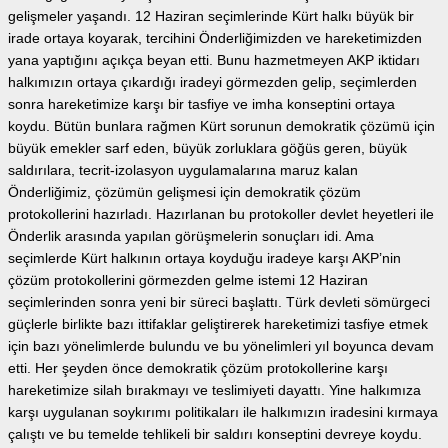
gelişmeler yaşandı. 12 Haziran seçimlerinde Kürt halkı büyük bir
irade ortaya koyarak, tercihini Önderliğimizden ve hareketimizden
yana yaptığını açıkça beyan etti. Bunu hazmetmeyen AKP iktidarı
halkımızın ortaya çıkardığı iradeyi görmezden gelip, seçimlerden
sonra hareketimize karşı bir tasfiye ve imha konseptini ortaya
koydu. Bütün bunlara rağmen Kürt sorunun demokratik çözümü için
büyük emekler sarf eden, büyük zorluklara göğüs geren, büyük
saldırılara, tecrit-izolasyon uygulamalarına maruz kalan
Önderliğimiz, çözümün gelişmesi için demokratik çözüm
protokollerini hazırladı. Hazırlanan bu protokoller devlet heyetleri ile
Önderlik arasında yapılan görüşmelerin sonuçları idi. Ama
seçimlerde Kürt halkının ortaya koyduğu iradeye karşı AKP’nin
çözüm protokollerini görmezden gelme istemi 12 Haziran
seçimlerinden sonra yeni bir süreci başlattı. Türk devleti sömürgeci
güçlerle birlikte bazı ittifaklar geliştirerek hareketimizi tasfiye etmek
için bazı yönelimlerde bulundu ve bu yönelimleri yıl boyunca devam
etti. Her şeyden önce demokratik çözüm protokollerine karşı
hareketimize silah bırakmayı ve teslimiyeti dayattı. Yine halkımıza
karşı uygulanan soykırımı politikaları ile halkımızın iradesini kırmaya
çalıştı ve bu temelde tehlikeli bir saldırı konseptini devreye koydu.