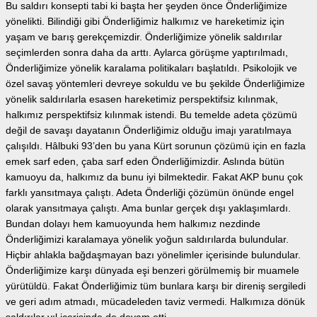
Bu saldırı konsepti tabi ki başta her şeyden önce Önderliğimize
yönelikti. Bilindiği gibi Önderliğimiz halkımız ve hareketimiz için
yaşam ve barış gerekçemizdir. Önderliğimize yönelik saldırılar
seçimlerden sonra daha da arttı. Aylarca görüşme yaptırılmadı,
Önderliğimize yönelik karalama politikaları başlatıldı. Psikolojik ve
özel savaş yöntemleri devreye sokuldu ve bu şekilde Önderliğimize
yönelik saldırılarla esasen hareketimiz perspektifsiz kılınmak,
halkımız perspektifsiz kılınmak istendi. Bu temelde adeta çözümü
değil de savaşı dayatanın Önderliğimiz olduğu imajı yaratılmaya
çalışıldı. Hâlbuki 93’den bu yana Kürt sorunun çözümü için en fazla
emek sarf eden, çaba sarf eden Önderliğimizdir. Aslında bütün
kamuoyu da, halkımız da bunu iyi bilmektedir. Fakat AKP bunu çok
farklı yansıtmaya çalıştı. Adeta Önderliği çözümün önünde engel
olarak yansıtmaya çalıştı. Ama bunlar gerçek dışı yaklaşımlardı.
Bundan dolayı hem kamuoyunda hem halkımız nezdinde
Önderliğimizi karalamaya yönelik yoğun saldırılarda bulundular.
Hiçbir ahlakla bağdaşmayan bazı yönelimler içerisinde bulundular.
Önderliğimize karşı dünyada eşi benzeri görülmemiş bir muamele
yürütüldü. Fakat Önderliğimiz tüm bunlara karşı bir direniş sergiledi
ve geri adım atmadı, mücadeleden taviz vermedi. Halkımıza dönük