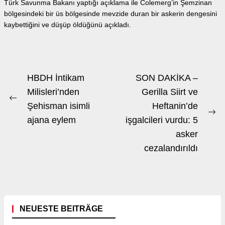
Türk Savunma Bakanı yaptığı açıklama ile Colemerg’in Şemzinan
bölgesindeki bir üs bölgesinde mevzide duran bir askerin dengesini
kaybettiğini ve düşüp öldüğünü açıkladı.
Beitrags-
HBDH İntikam
SON DAKİKA –
Navigation
Milisleri’nden
Gerilla Siirt ve
Previous
Şehisman isimli
Heftanin’de
post:
Ne
ajana eylem
işgalcileri vurdu: 5
po
asker
cezalandırıldı
NEUESTE BEITRÄGE