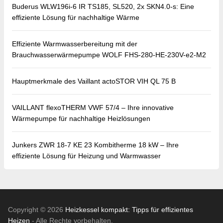
Buderus WLW196i-6 IR TS185, SL520, 2x SKN4.0-s: Eine
effiziente Lösung für nachhaltige Wärme
Effiziente Warmwasserbereitung mit der
Brauchwasserwärmepumpe WOLF FHS-280-HE-230V-e2-M2
Hauptmerkmale des Vaillant actoSTOR VIH QL 75 B
VAILLANT flexoTHERM VWF 57/4 – Ihre innovative
Wärmepumpe für nachhaltige Heizlösungen
Junkers ZWR 18-7 KE 23 Kombitherme 18 kW – Ihre
effiziente Lösung für Heizung und Warmwasser
Copyright © 2026
Heizkessel kompakt: Tipps für effizientes
Heizen
- Alle Rechte vorbehalten.