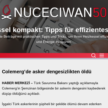
Skip
to
the
content
sel kompakt: Tipps für effiziente
e Beiträge mit praktischen Tipps und Tricks, um Ihren Heizkessel effizi
und Energie zu sparen.
Colemerg’de asker dengesizlikten öldü
HABER MERKEZİ –
Türk Savunma Bakanı yaptığı açıklamayla
Colemerg’in Şemzinan bölgesinde bir askerin dengesini kaybederek
düşüp öldüğünü açıkladı.
İşgalci Türk askerlerinin şüpheli bir şekilde ölümü devam ederken