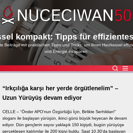
Skip
to
the
content
sel kompakt: Tipps für effiziente
e Beiträge mit praktischen Tipps und Tricks, um Ihren Heizkessel effizi
und Energie zu sparen.
“Irkçılığa karşı her yerde örgütlenelim” –
Uzun Yürüyüş devam ediyor
CELLE – “Önder APO’nun Özgürlüğü İçin, Birlikte Serhildan!”
sloganı ile başlayan yürüşün, ikinci günü büyük heyecan ile devam
ediyor. Dün gençlerin sayısı yaklaşık 150 kişiydi, bugün yürüyüşe
gerçekleşen katılımlar ile 200 kişiyi buldu. Saat 10.30’da başlayan