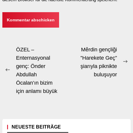
Beitrags-
ÖZEL –
Mêrdin gençliği
Navigation
Enternasyonal
”Harekete Geç”
Ne
genç: Önder
şiarıyla piknikte
Previous
po
Abdullah
buluşuyor
post:
Öcalan’ın bizim
için anlamı büyük
NEUESTE BEITRÄGE