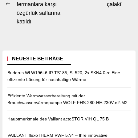
fermanlara karşı
çalakî
Previous
po
özgürlük saflarına
post:
katıldı
NEUESTE BEITRÄGE
Buderus WLW196i-6 IR TS185, SL520, 2x SKN4.0-s: Eine
effiziente Lösung für nachhaltige Wärme
Effiziente Warmwasserbereitung mit der
Brauchwasserwärmepumpe WOLF FHS-280-HE-230V-e2-M2
Hauptmerkmale des Vaillant actoSTOR VIH QL 75 B
VAILLANT flexoTHERM VWF 57/4 – Ihre innovative