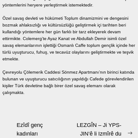
yöntemlerini heryere yerleştirmek istemektedir.
Özel savaş devleti ve hükümeti Toplum dinamizmini ve dengesini
bozmak ahlaksızlığı ve kültürsüzlüğü geliştirmek içi tarihten beri
kullandığı yöntemlere her gün farklı bir tarz ekleyerek devam
ettirmikte. Colemerg’te Ayaz Kanat ve Abdullah Demir isimli özel
savaş elemanlarının işlettiği Osmanlı Caffe toplum gençlik içinde her
türlü uyuşturucu, fuhuş, ve tecavüz olaylarını geliştirmekte ve teşvik
etmekte.
Çevreyolu Çölemerik Caddesi Sönmez Apartmanı’nın birinci katında
bulunan ve uyuşturucu satıcılığının yapıldığı Cafede görevlendirilen
kişiler Türk devletine bağlı birer özel savaş elemanı olarak
çalışmakta.
Beitrags-
Ezîdî genç
LEZGÎN – Ji YPS-
Navigation
kadınları
JIN’ê li Izmîrê du
Ne