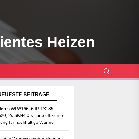
zientes Heizen
NEUESTE BEITRÄGE
erus WLW196i-6 IR TS185,
20, 2x SKN4.0-s: Eine effiziente
ung für nachhaltige Wärme
iziente Warmwasserbereitung mit