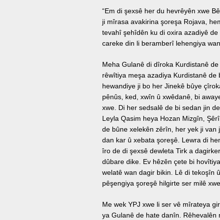
“Em di şexsê her du hevrêyên xwe Bê
ji mîrasa avakirina şoreşa Rojava,
tevahî şehîdên ku di oxira azadiyê de 
careke din li beramberî lehengiya wan
Meha Gulanê di dîroka Kurdistanê de 
rêwîtiya meşa azadiya Kurdistanê de 
hewandiye ji bo her Jinekê bûye çîroka
pênûs, ked, xwîn û xwêdanê, bi awaye
xwe. Di her sedsalê de bi sedan jin der
Leyla Qasim heya Hozan Mizgîn, Şêrîn
de bûne xelekên zêrîn, her yek ji van 
dan kar û xebata şoreşê. Lewra di hemû
îro de di şexsê dewleta Tirk a dagirke
dûbare dike. Ev hêzên çete bi hovîtiya 
welatê wan dagir bikin. Lê di tekoşîn û
pêşengiya şoreşê hilgirte ser milê x
Me wek YPJ xwe li ser vê mîrateya gir
ya Gulanê de hate danîn. Rêhevalên 