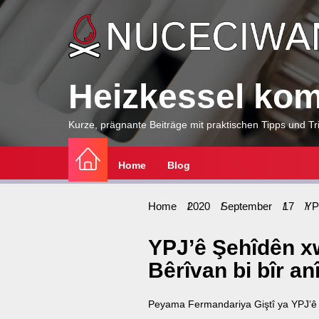
Skip
to
the
content
Heizkessel komp
Kurze, prägnante Beiträge mit praktischen Tipps und Tri
Home
Blog
Home
2020
September
17
YP
YPJ’ê Şehîdên x
Bêrîvan bi bîr an
Peyama Fermandariya Giştî ya YPJ’ê 