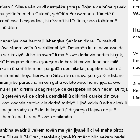
de
rîvan û Silava yên ku di destpêka şoreşa Rojava de bûne gavek
WO
 hemu şehîdên meha Gulanê, şehîdên Berxwedana Rûmetê û
canê xwe bexşandine, bi rêzdarî bi bîr tînin, soza tolhildanê
 nû dikin.
Hau
act
nepeniya xwe hertim ji lehengiya Şehîdan digre. Ev meh di
bûye sîpera vejîn û serbilindahiyê. Destanên ku di nava xwe de
VA
 serfiraziyê. Ji bo jin xwedî li mafê xwe derkevin hertim bi çek,
Ihr
kî lehngane di nava şoreşan de barekî mezin dane ser milê
nac
ketin û serî li hember pergalên desthiladar, dagirker rakirin. Ji
 Elemhûlî heya Bêrîvan û Silava ku di nava şoreşa Kurdistanê
jinan ji bo parastina nirxên gel û welatê xwe, hemû jiyana xwe
Jun
 êrîşên qirkirin û dagirkeriyê de destpêkê jin bûn hedef. Di roja
Kom
r û çeteyên wê de dîroka destdirêjî û qirkirinê careke din xwe
Lös
xwe xwestin careke din deriyê tarîtiyê li jinê vekin û wiha civak û
 meşa azadiya jinê de, bi taybetî jî di şoreşa Rojava de jinê
we, hemû qad bi rengê xwe xemilandin.
anbiha avakir û yekem tovên me yên jiyanê jî di vê meha pîroz
me Silava û Bêrîvan, zarokên çiyayê Kurmênc bûn yekem bedel,