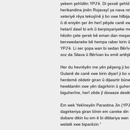
yekem şehîdên YPJ’ê. Di şexsê şehîd 
herikandina jinên Rojavayî ya nava refê
xeteriyê rêya tekoşînê ji bo xwe hilbij
û di eniyên şer ên herî pêşde canê xw
hetanî dawî bi erk û berpisyariyeke me
hêzên çete şerek bê eman dan meşand
berxwedaneke bê hempa raber kirin û
YPJ’ê. Li ser şopa wan bi sedan Bêrîv
soz da Silava û Bêrîvan ku emê artêşbû
Her du hevrêyên me yên pêşeng ji bo k
Gulanê de canê xwe kirin diyarî ji bo x
herdemê zêdetir giran û dijwartir bûne
hewldanên xwe yên dagirkirin û guh
biguherîne, herî zêde jî dixwaze destk
Em wek Yekîneyên Parastina Jin (YPJ) j
dagirkeriya giran bînin em careke di
dubare dikin ku em ê bi dildariya wan
welatê xwe biparêzin.”