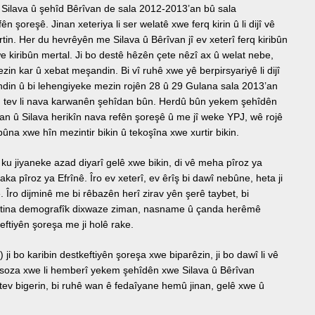
Silava û şehîd Bêrîvan de sala 2012-2013’an bû sala
n şoreşê. Jinan xeteriya li ser welatê xwe ferq kirin û li dijî vê
artin. Her du hevrêyên me Silava û Bêrîvan jî ev xeterî ferq kiribûn
e kiribûn mertal. Ji bo destê hêzên çete nêzî ax û welat nebe,
zin kar û xebat meşandin. Bi vî ruhê xwe yê berpirsyariyê li dijî
in û bi lehengiyeke mezin rojên 28 û 29 Gulana sala 2013’an
 tev li nava karwanên şehîdan bûn. Herdû bûn yekem şehîdên
an û Silava herikîn nava refên şoreşê û me jî weke YPJ, wê rojê
na xwe hîn mezintir bikin û tekoşîna xwe xurtir bikin.
u jiyaneke azad diyarî gelê xwe bikin, di vê meha pîroz ya
aka pîroz ya Efrînê. Îro ev xeterî, ev êrîş bi dawî nebûne, heta ji
. Îro dijminê me bi rêbazên herî zirav yên şerê taybet, bi
ertina demografîk dixwaze ziman, nasname û çanda herêmê
eftiyên şoreşa me ji holê rake.
i bo karibin destkeftiyên şoreşa xwe biparêzin, ji bo dawî li vê
n soza xwe li hemberî yekem şehîdên xwe Silava û Bêrîvan
 tev bigerin, bi ruhê wan ê fedaîyane hemû jinan, gelê xwe û