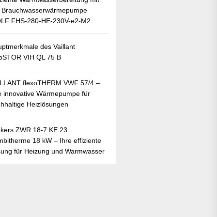
r Brauchwasserwärmepumpe
LF FHS-280-HE-230V-e2-M2
ptmerkmale des Vaillant
oSTOR VIH QL 75 B
ILLANT flexoTHERM VWF 57/4 –
e innovative Wärmepumpe für
hhaltige Heizlösungen
kers ZWR 18-7 KE 23
bitherme 18 kW – Ihre effiziente
ung für Heizung und Warmwasser