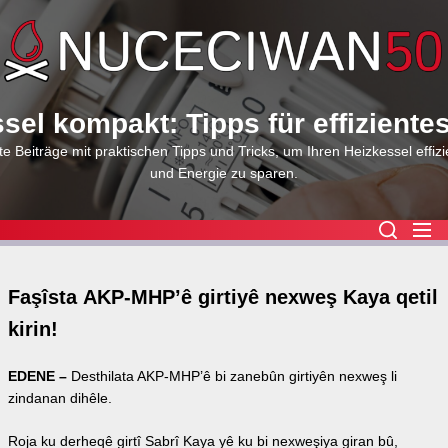
Skip
to
the
content
sel kompakt: Tipps für effiziente
e Beiträge mit praktischen Tipps und Tricks, um Ihren Heizkessel effizi
und Energie zu sparen.
Faşîsta AKP-MHP’ê girtiyê nexweş Kaya qetil
kirin!
EDENE –
Desthilata AKP-MHP’ê bi zanebûn girtiyên nexweş li
zindanan dihêle.
Roja ku derheqê girtî Sabrî Kaya yê ku bi nexweşiya giran bû,