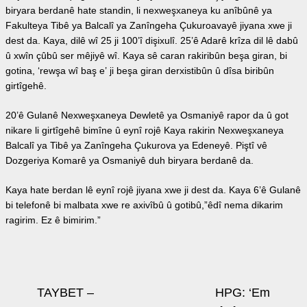
biryara berdanê hate standin, li nexweşxaneya ku anîbûnê ya
Fakulteya Tibê ya Balcalî ya Zanîngeha Çukuroavayê jiyana xwe ji
dest da. Kaya, dilê wî 25 ji 100’î dişixulî. 25’ê Adarê krîza dil lê dabû
û xwîn çûbû ser mêjiyê wî. Kaya sê caran rakiribûn beşa giran, bi
gotina, ‘rewşa wî baş e’ ji beşa giran derxistibûn û dîsa biribûn
girtîgehê.
20’ê Gulanê Nexweşxaneya Dewletê ya Osmaniyê rapor da û got
nikare li girtîgehê bimîne û eynî rojê Kaya rakirin Nexweşxaneya
Balcalî ya Tibê ya Zanîngeha Çukurova ya Edeneyê. Piştî vê
Dozgeriya Komarê ya Osmaniyê duh biryara berdanê da.
Kaya hate berdan lê eynî rojê jiyana xwe ji dest da. Kaya 6’ê Gulanê
bi telefonê bi malbata xwe re axivîbû û gotibû,”êdî nema dikarim
ragirim. Ez ê bimirim.”
Beitrags-
TAYBET –
HPG: ‘Em