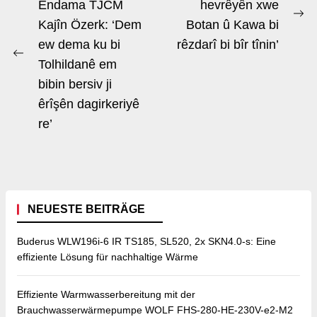
Navigation
Endama TJCM
hevrêyên xwe
Ne
Kajîn Özerk: ‘Dem
Botan û Kawa bi
po
ew dema ku bi
rêzdarî bi bîr tînin’
Previous
Tolhildanê em
post:
bibin bersiv ji
êrîşên dagirkeriyê
re’
NEUESTE BEITRÄGE
Buderus WLW196i-6 IR TS185, SL520, 2x SKN4.0-s: Eine
effiziente Lösung für nachhaltige Wärme
Effiziente Warmwasserbereitung mit der
Brauchwasserwärmepumpe WOLF FHS-280-HE-230V-e2-M2