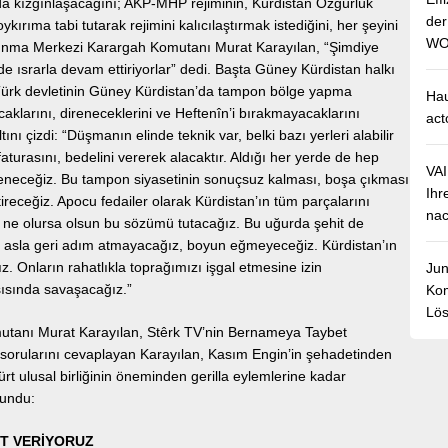
 kızgınlaşacağını; AKP-MHP rejiminin, Kürdistan Özgürlük
de
kırıma tabi tutarak rejimini kalıcılaştırmak istediğini, her şeyini
WO
unma Merkezi Karargah Komutanı Murat Karayılan, “Şimdiye
e ısrarla devam ettiriyorlar” dedi. Başta Güney Kürdistan halkı
Türk devletinin Güney Kürdistan’da tampon bölge yapma
Hau
klarını, direneceklerini ve Heftenîn’i bırakmayacaklarını
act
tını çizdi: “Düşmanın elinde teknik var, belki bazı yerleri alabilir
aturasını, bedelini vererek alacaktır. Aldığı her yerde de hep
VA
ireneceğiz. Bu tampon siyasetinin sonuçsuz kalması, boşa çıkması
Ihr
iştireceğiz. Apocu fedailer olarak Kürdistan’ın tüm parçalarını
nac
ne olursa olsun bu sözümü tutacağız. Bu uğurda şehit de
 asla geri adım atmayacağız, boyun eğmeyeceğiz. Kürdistan’ın
 Onların rahatlıkla toprağımızı işgal etmesine izin
Jun
ısında savaşacağız.”
Kom
Lös
tanı Murat Karayılan, Stêrk TV’nin Bernameya Taybet
 sorularını cevaplayan Karayılan, Kasım Engin’in şehadetinden
ürt ulusal birliğinin öneminden gerilla eylemlerine kadar
lundu:
İT VERİYORUZ