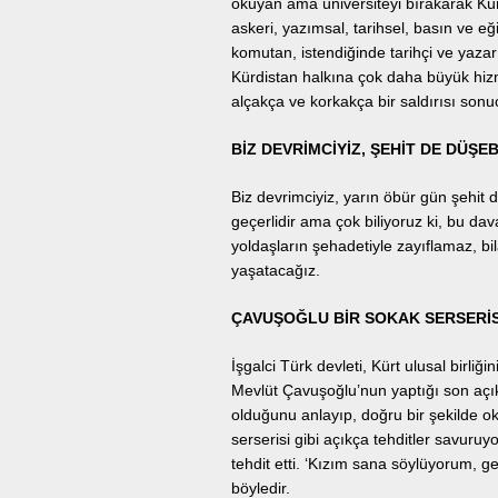
okuyan ama üniversiteyi bırakarak Kü
askeri, yazımsal, tarihsel, basın ve e
komutan, istendiğinde tarihçi ve yaza
Kürdistan halkına çok daha büyük hiz
alçakça ve korkakça bir saldırısı sonuc
BİZ DEVRİMCİYİZ, ŞEHİT DE DÜŞEB
Biz devrimciyiz, yarın öbür gün şehit 
geçerlidir ama çok biliyoruz ki, bu d
yoldaşların şehadetiyle zayıflamaz, bil
yaşatacağız.
ÇAVUŞOĞLU BİR SOKAK SERSERİSİ
İşgalci Türk devleti, Kürt ulusal birli
Mevlüt Çavuşoğlu’nun yaptığı son açık
olduğunu anlayıp, doğru bir şekilde ok
serserisi gibi açıkça tehditler savur
tehdit etti. ‘Kızım sana söylüyorum, ge
böyledir.