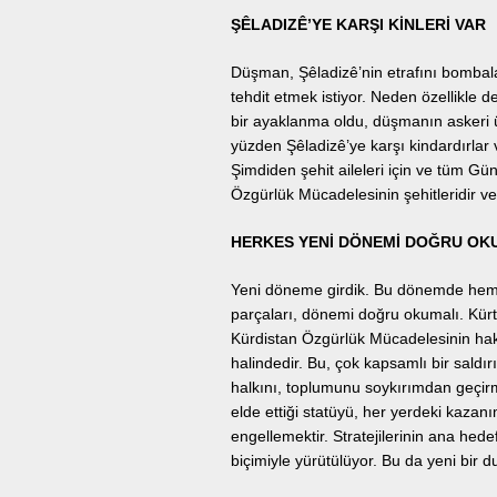
ŞÊLADIZÊ’YE KARŞI KİNLERİ VAR
Düşman, Şêladizê’nin etrafını bombal
tehdit etmek istiyor. Neden özellikle
bir ayaklanma oldu, düşmanın askeri ü
yüzden Şêladizê’ye karşı kindardırlar 
Şimdiden şehit aileleri için ve tüm Gü
Özgürlük Mücadelesinin şehitleridir v
HERKES YENİ DÖNEMİ DOĞRU OK
Yeni döneme girdik. Bu dönemde hem
parçaları, dönemi doğru okumalı. Kürt
Kürdistan Özgürlük Mücadelesinin hakl
halindedir. Bu, çok kapsamlı bir saldırı
halkını, toplumunu soykırımdan geçirm
elde ettiği statüyü, her yerdeki kazanı
engellemektir. Stratejilerinin ana hede
biçimiyle yürütülüyor. Bu da yeni bir