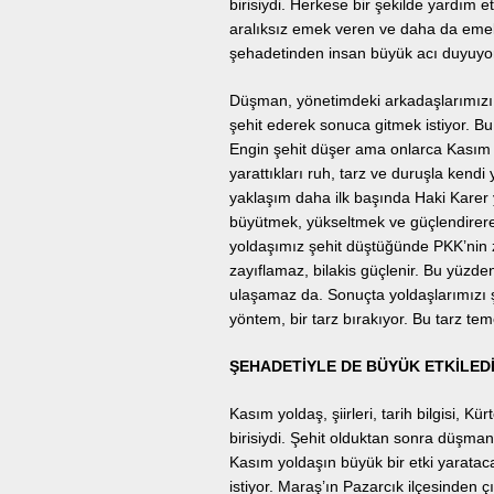
birisiydi. Herkese bir şekilde yardım e
aralıksız emek veren ve daha da emek
şehadetinden insan büyük acı duyuyor,
Düşman, yönetimdeki arkadaşlarımızı 
şehit ederek sonuca gitmek istiyor. Bu
Engin şehit düşer ama onlarca Kasım 
yarattıkları ruh, tarz ve duruşla kendi 
yaklaşım daha ilk başında Haki Karer 
büyütmek, yükseltmek ve güçlendirerek
yoldaşımız şehit düştüğünde PKK’nin z
zayıflamaz, bilakis güçlenir. Bu yüz
ulaşamaz da. Sonuçta yoldaşlarımızı ş
yöntem, bir tarz bırakıyor. Bu tarz te
ŞEHADETİYLE DE BÜYÜK ETKİLED
Kasım yoldaş, şiirleri, tarih bilgisi, K
birisiydi. Şehit olduktan sonra düşma
Kasım yoldaşın büyük bir etki yaratac
istiyor. Maraş’ın Pazarcık ilçesinden ç