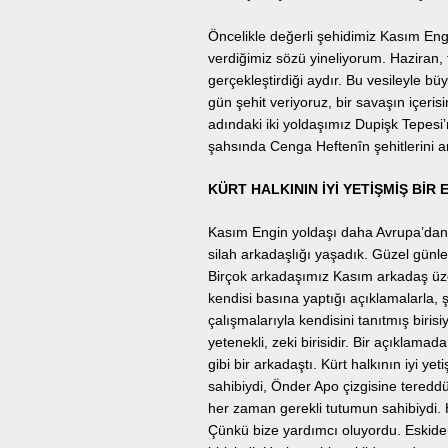
Öncelikle değerli şehidimiz Kasım Engi
verdiğimiz sözü yineliyorum. Haziran, 
gerçekleştirdiği aydır. Bu vesileyle b
gün şehit veriyoruz, bir savaşın içer
adındaki iki yoldaşımız Dupişk Tepesi’n
şahsında Cenga Heftenîn şehitlerini a
KÜRT HALKININ İYİ YETİŞMİŞ BİR 
Kasım Engin yoldaşı daha Avrupa’dan ta
silah arkadaşlığı yaşadık. Güzel günler
Birçok arkadaşımız Kasım arkadaş üz
kendisi basına yaptığı açıklamalarla, ş
çalışmalarıyla kendisini tanıtmış birisi
yetenekli, zeki birisidir. Bir açıklamada
gibi bir arkadaştı. Kürt halkının iyi y
sahibiydi, Önder Apo çizgisine tereddü
her zaman gerekli tutumun sahibiydi.
Çünkü bize yardımcı oluyordu. Eskide