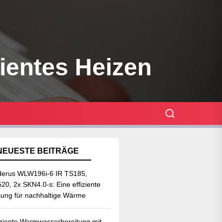
zientes Heizen
NEUESTE BEITRÄGE
erus WLW196i-6 IR TS185,
20, 2x SKN4.0-s: Eine effiziente
ung für nachhaltige Wärme
iziente Warmwasserbereitung mit