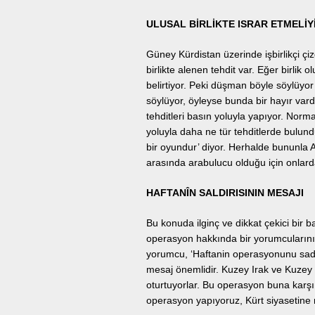
ULUSAL BİRLİKTE ISRAR ETMELİY
Güney Kürdistan üzerinde işbirlikçi çiz
birlikte alenen tehdit var. Eğer birlik 
belirtiyor. Peki düşman böyle söylüyo
söylüyor, öyleyse bunda bir hayır vard
tehditleri basın yoluyla yapıyor. Normald
yoluyla daha ne tür tehditlerde bulund
bir oyundur’ diyor. Herhalde bununla 
arasında arabulucu olduğu için onlar
HAFTANÎN SALDIRISININ MESAJI
Bu konuda ilginç ve dikkat çekici bir 
operasyon hakkında bir yorumcularının
yorumcu, ‘Haftanin operasyonunu sade
mesaj önemlidir. Kuzey Irak ve Kuzey Sur
oturtuyorlar. Bu operasyon buna karşı
operasyon yapıyoruz, Kürt siyasetine m