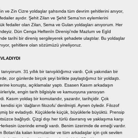
n ve Zin Cizre yoldaşlar şahsında tüm devrim şehitlerini anıyor,
fedailer ayıdır. Şehit Zilan ve Şehit Sema’nın eylemlerini
üyük fedailer olan Zilan, Sema ve Gulan yoldaşları anıyorum. Her
isindeyiz. Dün Cenga Heftenîn Direnişi’nde Mazlum ve Egîd
de tarihi bir direniş sergileyerek şehadete ulaştılar. Bu yoldaşlar
nıyor, şehitlere olan sözümüzü yineliyoruz.
EVLADIYDI
nıyorum. 31 yıllık bir tanışıklığımız vardı. Çok yakından bir
de, zor günlerde birçok şeyi birlikte paylaştığımız bir yoldaştı.
erine konuştu, açıklamalar yaptı. Esasen Kasım arkadaşın
iirleriyle, engin tarih bilgisiyle ve kamuoyuna yansıyan
ydi. Kasım yoldaş bir komutandır, yazardır, tarihçidir. Çok
 kendisi için ‘dağların filozofu’ denilmişti. Aynen öyledir. Filozof
etişmiş bir evladıydı. Küçüklerle küçük, büyüklerle büyüktü. Prensip
tsüzce bağlıydı. Çizgi dışı her türlü davranış ve yaklaşıma karşı
 Herkesin üzerinde emeği vardı. Benim üzerimde de emeği vardır.
n Botan’da kalan komutanlar ve tüm arkadaşlar için çok sevilen