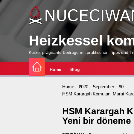
Skip
to
the
content
Heizkessel komp
Kurze, prägnante Beiträge mit praktischen Tipps und Tri
Home
Blog
Home
2020
September
30
HSM Karargah Komutanı Murat Karayı
HSM Karargah Ko
Yeni bir döneme 