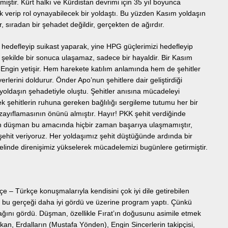
tmiştir. Kürt halkı ve Kürdistan devrimi için 35 yıl boyunca
 verip rol oynayabilecek bir yoldaştı. Bu yüzden Kasım yoldaşın
 sıradan bir şehadet değildir, gerçekten de ağırdır.
hedefleyip suikast yaparak, yine HPG güçlerimizi hedefleyip
 şekilde bir sonuca ulaşamaz, sadece bir hayaldir. Bir Kasım
Engin yetişir. Hem harekete katılım anlamında hem de şehitler
yerlerini doldurur. Önder Apo’nun şehitlere dair geliştirdiği
yoldaşın şehadetiyle oluştu. Şehitler anısına mücadeleyi
 şehitlerin ruhuna gereken bağlılığı sergileme tutumu her bir
ayıflamasının önünü almıştır. Hayır! PKK şehit verdiğinde
den düşman bu amacında hiçbir zaman başarıya ulaşmamıştır,
ehit veriyoruz. Her yoldaşımız şehit düştüğünde ardında bir
melinde direnişimiz yükselerek mücadelemizi bugünlere getirmiştir.
İ
ürtçe – Türkçe konuşmalarıyla kendisini çok iyi dile getirebilen
n bu gerçeği daha iyi gördü ve üzerine program yaptı. Çünkü
ağını gördü. Düşman, özellikle Fırat’ın doğusunu asimile etmek
ıkan, Erdalların (Mustafa Yönden), Engin Sincerlerin takipçisi,