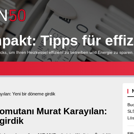
Heizkessel
kompakt:
akt: Tipps für effi
Tipps
cks, um Ihren Heizkessel effizient zu betreiben und Energie zu sparen.
für
effizientes
lan: Yeni bir döneme girdik
Bud
mutanı Murat Karayılan:
Heizen
SL5
Lös
girdik
Eff