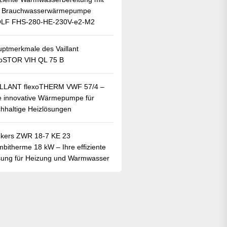
r Brauchwasserwärmepumpe
LF FHS-280-HE-230V-e2-M2
ptmerkmale des Vaillant
oSTOR VIH QL 75 B
ILLANT flexoTHERM VWF 57/4 –
e innovative Wärmepumpe für
hhaltige Heizlösungen
kers ZWR 18-7 KE 23
bitherme 18 kW – Ihre effiziente
ung für Heizung und Warmwasser