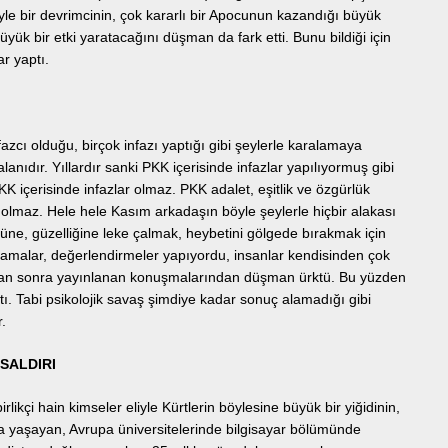
yle bir devrimcinin, çok kararlı bir Apocunun kazandığı büyük
yük bir etki yaratacağını düşman da fark etti. Bunu bildiği için
r yaptı.
azcı olduğu, birçok infazı yaptığı gibi şeylerle karalamaya
lanıdır. Yıllardır sanki PKK içerisinde infazlar yapılıyormuş gibi
KK içerisinde infazlar olmaz. PKK adalet, eşitlik ve özgürlük
r olmaz. Hele hele Kasım arkadaşın böyle şeylerle hiçbir alakası
ne, güzelliğine leke çalmak, heybetini gölgede bırakmak için
klamalar, değerlendirmeler yapıyordu, insanlar kendisinden çok
duktan sonra yayınlanan konuşmalarından düşman ürktü. Bu yüzden
ı. Tabi psikolojik savaş şimdiye kadar sonuç alamadığı gibi
.
SALDIRI
rlikçi hain kimseler eliyle Kürtlerin böylesine büyük bir yiğidinin,
’da yaşayan, Avrupa üniversitelerinde bilgisayar bölümünde