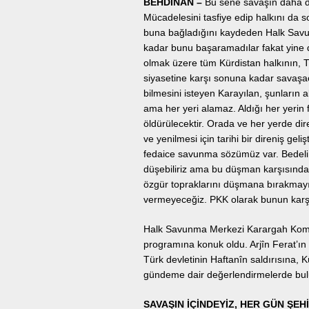
BEHDİNAN –
Bu sene savaşın daha da
Mücadelesini tasfiye edip halkını da soy
buna bağladığını kaydeden Halk Sav
kadar bunu başaramadılar fakat yine d
olmak üzere tüm Kürdistan halkının, 
siyasetine karşı sonuna kadar savaşaca
bilmesini isteyen Karayılan, şunların al
ama her yeri alamaz. Aldığı her yerin f
öldürülecektir. Orada ve her yerde d
ve yenilmesi için tarihi bir direniş gel
fedaice savunma sözümüz var. Bedeli 
düşebiliriz ama bu düşman karşısında
özgür topraklarını düşmana bırakmayız.
vermeyeceğiz. PKK olarak bunun karş
Halk Savunma Merkezi Karargah Komu
programına konuk oldu. Arjîn Ferat’ın
Türk devletinin Haftanîn saldırısına, K
gündeme dair değerlendirmelerde bu
SAVAŞIN İÇİNDEYİZ, HER GÜN ŞEH