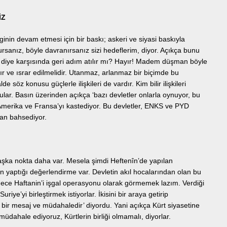
İZ
ginin devam etmesi için bir baskı; askeri ve siyasi baskıyla
olursanız, böyle davranırsanız sizi hedeflerim, diyor. Açıkça bunu
r diye karşısında geri adım atılır mı? Hayır! Madem düşman böyle
ır ve ısrar edilmelidir. Utanmaz, arlanmaz bir biçimde bu
e söz konusu güçlerle ilişkileri de vardır. Kim bilir ilişkileri
ular. Basın üzerinden açıkça ‘bazı devletler onlarla oynuyor, bu
Amerika ve Fransa’yı kastediyor. Bu devletler, ENKS ve PYD
dan bahsediyor.
başka nokta daha var. Mesela şimdi Heftenîn’de yapılan
 yaptığı değerlendirme var. Devletin akıl hocalarından olan bu
ce Haftanin’i işgal operasyonu olarak görmemek lazım. Verdiği
iye’yi birleştirmek istiyorlar. İkisini bir araya getirip
 bir mesaj ve müdahaledir’ diyordu. Yani açıkça Kürt siyasetine
üdahale ediyoruz, Kürtlerin birliği olmamalı, diyorlar.