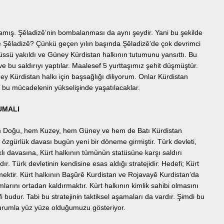
amış. Şêladizê’nin bombalanması da aynı şeydir. Yani bu şekilde
 de Şêladizê? Çünkü geçen yılın başında Şêladizê’de çok devrimci
ssü yakıldı ve Güney Kürdistan halkının tutumunu yansıttı. Bu
ve bu saldırıyı yaptılar. Maalesef 5 yurttaşımız şehit düşmüştür.
ney Kürdistan halkı için başsağlığı diliyorum. Onlar Kürdistan
e bu mücadelenin yükselişinde yaşatılacaklar.
UMALI
 Doğu, hem Kuzey, hem Güney ve hem de Batı Kürdistan
 özgürlük davası bugün yeni bir döneme girmiştir. Türk devleti,
ı davasına, Kürt halkının tümünün statüsüne karşı saldırı
dır. Türk devletinin kendisine esas aldığı stratejidir. Hedefi; Kürt
ektir. Kürt halkının Başûrê Kurdistan ve Rojavayê Kurdistan’da
mlarını ortadan kaldırmaktır. Kürt halkının kimlik sahibi olmasını
fi budur. Tabi bu stratejinin taktiksel aşamaları da vardır. Şimdi bu
 durumla yüz yüze olduğumuzu gösteriyor.