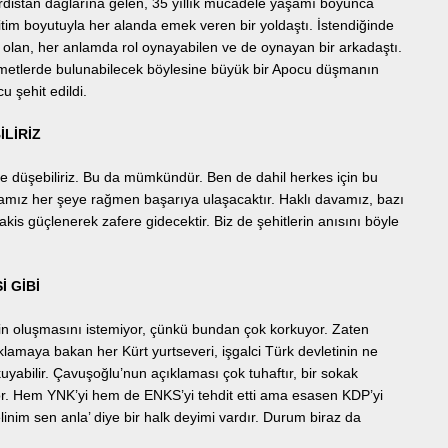
rdistan dağlarına gelen, 35 yıllık mücadele yaşamı boyunca
ğitim boyutuyla her alanda emek veren bir yoldaştı. İstendiğinde
r olan, her anlamda rol oynayabilen ve de oynayan bir arkadaştı.
metlerde bulunabilecek böylesine büyük bir Apocu düşmanın
u şehit edildi.
İLİRİZ
de düşebiliriz. Bu da mümkündür. Ben de dahil herkes için bu
avamız her şeye rağmen başarıya ulaşacaktır. Haklı davamız, bazı
akis güçlenerek zafere gidecektir. Biz de şehitlerin anısını böyle
 GİBİ
ğinin oluşmasını istemiyor, çünkü bundan çok korkuyor. Zaten
lamaya bakan her Kürt yurtseveri, işgalci Türk devletinin ne
uyabilir. Çavuşoğlu’nun açıklaması çok tuhaftır, bir sokak
uyor. Hem YNK’yi hem de ENKS’yi tehdit etti ama esasen KDP’yi
linim sen anla’ diye bir halk deyimi vardır. Durum biraz da