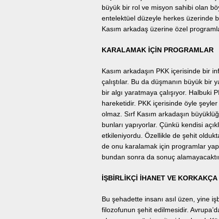
büyük bir rol ve misyon sahibi olan bö
entelektüel düzeyle herkes üzerinde bü
Kasım arkadaş üzerine özel programla
KARALAMAK İÇİN PROGRAMLAR
Kasım arkadaşın PKK içerisinde bir inf
çalıştılar. Bu da düşmanın büyük bir ya
bir algı yaratmaya çalışıyor. Halbuki P
hareketidir. PKK içerisinde öyle şeyle
olmaz. Sırf Kasım arkadaşın büyüklüğü
bunları yapıyorlar. Çünkü kendisi açı
etkileniyordu. Özellikle de şehit ol
de onu karalamak için programlar yapt
bundan sonra da sonuç alamayacaktır
İŞBİRLİKÇİ İHANET VE KORKAKÇA 
Bu şehadette insanı asıl üzen, yine işbi
filozofunun şehit edilmesidir. Avrupa