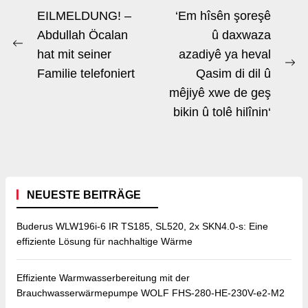
Beitrags-
EILMELDUNG! –
​​​​​​​ ‘Em hîsên şoreşê
Navigation
Abdullah Öcalan
û daxwaza
Previous
hat mit seiner
azadiyê ya heval
post:
Ne
Familie telefoniert
Qasim di dil û
po
mêjiyê xwe de geş
bikin û tolê hilînin‘
NEUESTE BEITRÄGE
Buderus WLW196i-6 IR TS185, SL520, 2x SKN4.0-s: Eine
effiziente Lösung für nachhaltige Wärme
Effiziente Warmwasserbereitung mit der
Brauchwasserwärmepumpe WOLF FHS-280-HE-230V-e2-M2