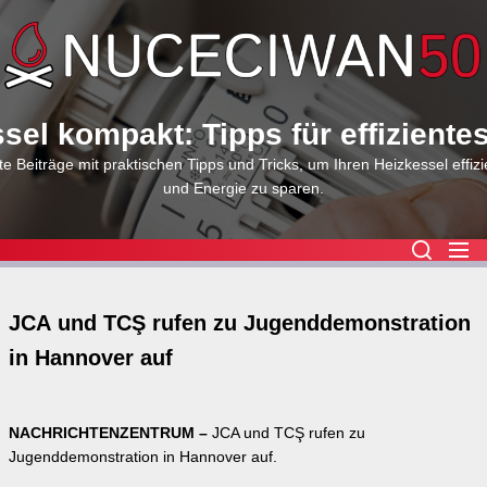
Skip
to
the
content
sel kompakt: Tipps für effiziente
e Beiträge mit praktischen Tipps und Tricks, um Ihren Heizkessel effizi
und Energie zu sparen.
JCA und TCŞ rufen zu Jugenddemonstration
in Hannover auf
NACHRICHTENZENTRUM –
JCA und TCŞ rufen zu
Jugenddemonstration in Hannover auf.