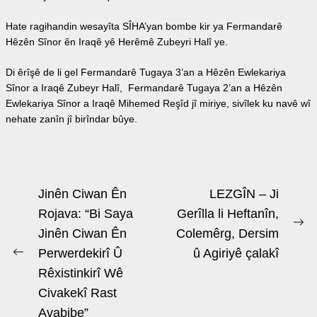
Hate ragihandin wesayîta SÎHA’yan bombe kir ya Fermandarê
Hêzên Sînor ên Iraqê yê Herêmê Zubeyri Halî ye.
Di êrîşê de li gel Fermandarê Tugaya 3’an a Hêzên Ewlekariya
Sînor a Iraqê Zubeyr Halî, Fermandarê Tugaya 2’an a Hêzên
Ewlekariya Sînor a Iraqê Mihemed Reşîd jî miriye, sivîlek ku navê wî
nehate zanîn jî birîndar bûye.
Beitrags-
Jinên Ciwan Ên
LEZGÎN – Ji
Navigation
Rojava: “Bi Saya
Gerîlla li Heftanîn,
Ne
Jinên Ciwan Ên
Colemêrg, Dersim
po
Perwerdekirî Û
û Agiriyê çalakî
Previous
Rêxistinkirî Wê
post:
Civakekî Rast
Avabibe”