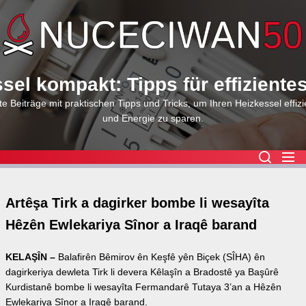
Skip
to
the
content
sel kompakt: Tipps für effiziente
e Beiträge mit praktischen Tipps und Tricks, um Ihren Heizkessel effizi
und Energie zu sparen.
Artêşa Tirk a dagirker bombe li wesayîta
Hêzên Ewlekariya Sînor a Iraqê barand
KELAŞÎN –
Balafirên Bêmirov ên Keşfê yên Biçek (SÎHA) ên
dagirkeriya dewleta Tirk li devera Kêlaşîn a Bradostê ya Başûrê
Kurdistanê bombe li wesayîta Fermandarê Tutaya 3’an a Hêzên
Ewlekariya Sînor a Iraqê barand.