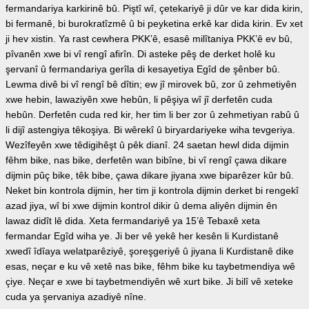
fermandariya karkirinê bû. Piştî wî, çetekariyê ji dûr ve kar dida kirin,
bi fermanê, bi burokratîzmê û bi peyketina erkê kar dida kirin. Ev xet
ji hev xistin. Ya rast cewhera PKK’ê, esasê milîtaniya PKK’ê ev bû,
pîvanên xwe bi vî rengî afirîn. Di asteke pêş de derket holê ku
şervanî û fermandariya gerîla di kesayetiya Egîd de şênber bû.
Lewma divê bi vî rengî bê dîtin; ew jî mirovek bû, zor û zehmetiyên
xwe hebin, lawaziyên xwe hebûn, li pêşiya wî jî derfetên cuda
hebûn. Derfetên cuda red kir, her tim li ber zor û zehmetiyan rabû û
li dijî astengiya têkoşiya. Bi wêrekî û biryardariyeke wiha tevgeriya.
Wezîfeyên xwe têdigihêşt û pêk dianî. 24 saetan hewl dida dijmin
fêhm bike, nas bike, derfetên wan bibîne, bi vî rengî çawa dikare
dijmin pûç bike, têk bibe, çawa dikare jiyana xwe biparêzer kûr bû.
Neket bin kontrola dijmin, her tim ji kontrola dijmin derket bi rengekî
azad jiya, wî bi xwe dijmin kontrol dikir û dema aliyên dijmin ên
lawaz didît lê dida. Xeta fermandariyê ya 15’ê Tebaxê xeta
fermandar Egîd wiha ye. Ji ber vê yekê her kesên li Kurdistanê
xwedî îdîaya welatparêziyê, şoreşgeriyê û jiyana li Kurdistanê dike
esas, neçar e ku vê xetê nas bike, fêhm bike ku taybetmendiya wê
çiye. Neçar e xwe bi taybetmendiyên wê xurt bike. Ji bilî vê xeteke
cuda ya şervaniya azadiyê nîne.