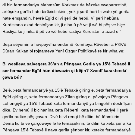
di bin fermandariya Mahmsûm Korkmaz de hêzeke xweparastinê,
artêşeke gerîla hate birêxistinkirin, yek ji şerê herî bi wate yê gerîla
hate emşandin, hevrê Egîd di vî şerî de hebû. Vî şerî hebûna
Kurdistana azad destnîşan kir, ji niha û pê ve jî wê bi pêş ve biçe.
Rastiya ku ji niha û pê ve wê hebe rastiya Kurdistan a azad e.”
Beşa sêyemîn a hevpeyvîna endamê Komîteya Rêveber a PKK’ê
Dûran Kalkan bi rojnameya Yenî Ozgur Polîtîkayê re kir wiha ye:
Bi wesîleya salvegera 36’an a Pêngava Gerîla ya 15’ê Tebaxê li
ser fermandar Egîd hûn dixwazin çi bêjin? Xwedî karakterekî
çawa bû?
Belê, xeta fermandariyê ya 15’ê Tebaxê girîng e, xeta fermandariya
Egîd girîng e, xeta fermandariya Zîlan girîng e, pêvajoya Pêngava
Lehengiyê ya 15’ê Tebaxê xeta fermandariyê ya bingehîn destnîşan
dike. Ev hemû jî bicihanîna xeta Rêbertî, xeta fermandariyê li şerê
gerîla radixe pêş çavan. Divê bi vî rengî bê dîtin, bê fêhmkirin.
Dema ku bi vê çarçoweyê lê tê temaşekirin, tê dîtin ku xeta şer a ku
Pêngava 15’ê Tebaxê li nava gerîla şênber kir, xeteke fermandariyê