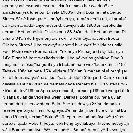
operasyonê ewqasî dewam nekir û di nava berxwedanê de
amadekariyek tune bû. Di sala 1983’an de ji Botanê heta Sêrtê,
Şirnex-Sêrtê li wê qadê hemûyî geriya, komên gerîla dît, di pratîkê
de karên amadekariyê meşand, dawiya sala 1983’an careke din
derbasî Heftanînê bû. Di zivistana 83-84’an de li Heftanînê ma. Di
bihara 84’an de li gorî biryarên civîna komîteya navendî li xeta
Qilaban-Şirnexê ji bo çalakiyên leşkerî bike wezîfe hilda ser milê
xwe. Piştre weke Fermandarê Yekîneya Propaganda Çekdarî ya
14’ê Tîrmehê hate wezîfedarkirin, ji bo pêkanîna çalakiya Dihê û
meşandina têkoşîna gerîla ya li Botanê hate wezîfedarkirin. Ji 15’ê
Tebaxa 1984’an heta 15’ê Mijdara 1984’an 3 mehan bi vî rengî şer
kir, bû fermana yekîneya ku ‘fîşeka destpêkê’ teqand. Careke din di
dawiya Kanûna 84’an de derbasî qada Rêbertî bû. Di zivistana 84-
85’an de tevî Rêber Apo rewş nirxand, ferman ji Rêbertî wergirt û di
Nîsana 85’an de vegeriya welêt. Derbasî Botanê bû, heta 85’an
fermandarî ji berxwedana Botanê re kir, dawiya 85’an dema ku
rêveberiyê biryar li ser Kongreya 3’emîn da, ji ber ku ew nû hatibû
qada Rêbertî, derbasî Botanê bû. Eger firsend hebûya wê ji sînor
derbasî qada Rêbertî bûya, tevlî kongreyê bibûya, firsend nebûya jî
wê li Botanê mabûya. Wê hem şerê li Botanê hem jî yê li tevahiya