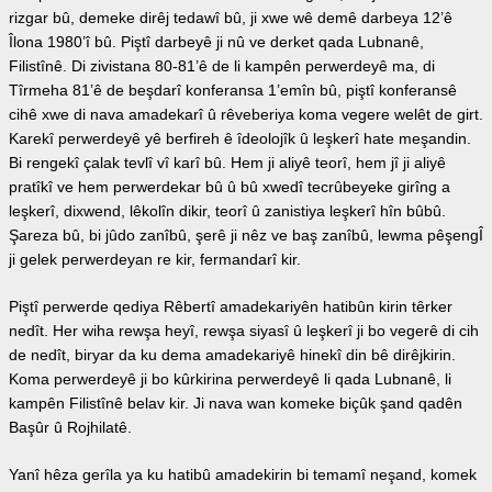
rizgar bû, demeke dirêj tedawî bû, ji xwe wê demê darbeya 12’ê
Îlona 1980’î bû. Piştî darbeyê ji nû ve derket qada Lubnanê,
Filistînê. Di zivistana 80-81’ê de li kampên perwerdeyê ma, di
Tîrmeha 81’ê de beşdarî konferansa 1’emîn bû, piştî konferansê
cihê xwe di nava amadekarî û rêveberiya koma vegere welêt de girt.
Karekî perwerdeyê yê berfireh ê îdeolojîk û leşkerî hate meşandin.
Bi rengekî çalak tevlî vî karî bû. Hem ji aliyê teorî, hem jî ji aliyê
pratîkî ve hem perwerdekar bû û bû xwedî tecrûbeyeke girîng a
leşkerî, dixwend, lêkolîn dikir, teorî û zanistiya leşkerî hîn bûbû.
Şareza bû, bi jûdo zanîbû, şerê ji nêz ve baş zanîbû, lewma pêşengÎ
ji gelek perwerdeyan re kir, fermandarî kir.
Piştî perwerde qediya Rêbertî amadekariyên hatibûn kirin têrker
nedît. Her wiha rewşa heyî, rewşa siyasî û leşkerî ji bo vegerê di cih
de nedît, biryar da ku dema amadekariyê hinekî din bê dirêjkirin.
Koma perwerdeyê ji bo kûrkirina perwerdeyê li qada Lubnanê, li
kampên Filistînê belav kir. Ji nava wan komeke biçûk şand qadên
Başûr û Rojhilatê.
Yanî hêza gerîla ya ku hatibû amadekirin bi temamî neşand, komek