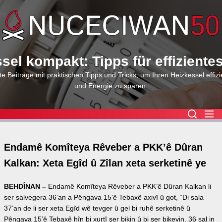
Skip
to
the
content
sel kompakt: Tipps für effiziente
e Beiträge mit praktischen Tipps und Tricks, um Ihren Heizkessel effizi
und Energie zu sparen.
Endamê Komîteya Rêveber a PKK’ê Dûran
Kalkan: Xeta Egîd û Zîlan xeta serketinê ye
BEHDÎNAN –
Endamê Komîteya Rêveber a PKK’ê Dûran Kalkan li
ser salvegera 36’an a Pêngava 15’ê Tebaxê axivî û got, “Di sala
37’an de li ser xeta Egîd wê tevger û gel bi ruhê serketinê û
Pêngava 15’ê Tebaxê hîn bi xurtî şer bikin û bi ser bikevin. 36 sal in