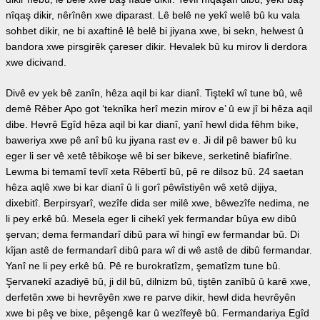
nîqaş dikir, nêrînên xwe diparast. Lê belê ne yekî welê bû ku vala
sohbet dikir, ne bi axaftinê lê belê bi jiyana xwe, bi sekn, helwest û
bandora xwe pirsgirêk çareser dikir. Hevalek bû ku mirov li derdora
xwe dicivand.
Divê ev yek bê zanîn, hêza aqil bi kar dianî. Tiştekî wî tune bû, wê
demê Rêber Apo got ‘teknîka herî mezin mirov e’ û ew jî bi hêza aqil
dibe. Hevrê Egîd hêza aqil bi kar dianî, yanî hewl dida fêhm bike,
baweriya xwe pê anî bû ku jiyana rast ev e. Ji dil pê bawer bû ku
eger li ser vê xetê têbikoşe wê bi ser bikeve, serketinê biafirîne.
Lewma bi temamî tevlî xeta Rêbertî bû, pê re dilsoz bû. 24 saetan
hêza aqlê xwe bi kar dianî û li gorî pêwîstiyên wê xetê dijiya,
dixebitî. Berpirsyarî, wezîfe dida ser milê xwe, bêwezîfe nedima, ne
li pey erkê bû. Mesela eger li cihekî yek fermandar bûya ew dibû
şervan; dema fermandarî dibû para wî hingî ew fermandar bû. Di
kîjan astê de fermandarî dibû para wî di wê astê de dibû fermandar.
Yanî ne li pey erkê bû. Pê re burokratîzm, şematîzm tune bû.
Şervanekî azadiyê bû, ji dil bû, dilnizm bû, tiştên zanîbû û karê xwe,
derfetên xwe bi hevrêyên xwe re parve dikir, hewl dida hevrêyên
xwe bi pêş ve bixe, pêşengê kar û wezîfeyê bû. Fermandariya Egîd