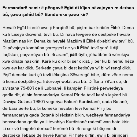
Fermandarê nemir ê pêngavê Egîd di kîjan pêvajoyan re derbas
bû, çawa şehîd bû? Bandoreke çawa kir?
Hevalê Egîd bi eslê xwe ji Farqînê bû, piştre bar kiribûn Êlihê. Dema
ku li Lîseyê dixwend, tevlî bû. Di nava tevgerê de destpêkê hevalê
Mazlûm nas kir. Dema ku hevalê Mazlûm li Êlihê dixebitî ew tevlî bû.
Di pêvajoya kombûna şoreşgerî de ya li Êlihê tevlî şerê li dijî
faşîstan, paşverûyan bû. Bi aramî, jidilbûyîn, jêhatîbûn û wêrekiya
xwe dihate naskirin. Karê ku dikir bi ser dixist, ji ber ku bi hemû hêza
xwe ew kar dikir. Serketin çawa bi dest ketibûya wî bi wî rengî dikir.
Piştî demeke kurt çû tevlî têkoşîna Sêweregê bibe, dûre zêde nema
û koma destpêkê ya li derveyî welat ava bû. Di Îlona 79’an de, di
zivistana 79-80’î de li Lubnanê, li kampên Filistînê perwerdeya
gerîla dît, di bin fermandariya Kemal Pîr de tevlî karên leşkerî bû.
Dawiya Gulana 1980’î vegeriya Bakurê Kurdistanê, qada Botanê,
derbasî Sêrtê bû, bi komeke hevalan tevî Kemal Pîr ji bo
fermandariya qada Botanê bi rêxistin bikin, wezîfeya fermandariya
berxwedana gerîla ya li tevahiya Kurdistanê radestî wan hate kirin.
Li ser vê bingehê derbasî herêmê bû. Bi rengekî bêşens di
destpêka Tebaxê de hevrê Kemal Pîr hate girtin, ew jî bi birîndarî