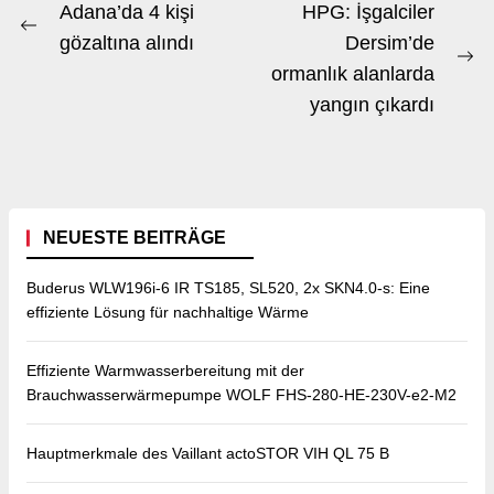
Beitrags-
Adana’da 4 kişi
HPG: İşgalciler
Previous
Navigation
gözaltına alındı
Dersim’de
post:
Ne
ormanlık alanlarda
po
yangın çıkardı
NEUESTE BEITRÄGE
Buderus WLW196i-6 IR TS185, SL520, 2x SKN4.0-s: Eine
effiziente Lösung für nachhaltige Wärme
Effiziente Warmwasserbereitung mit der
Brauchwasserwärmepumpe WOLF FHS-280-HE-230V-e2-M2
Hauptmerkmale des Vaillant actoSTOR VIH QL 75 B