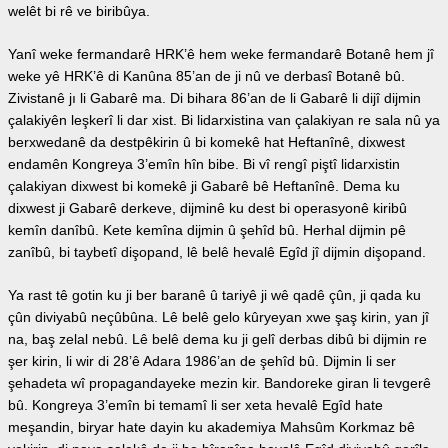
welêt bi rê ve biribûya.
Yanî weke fermandarê HRK’ê hem weke fermandarê Botanê hem jî
weke yê HRK’ê di Kanûna 85’an de ji nû ve derbasî Botanê bû.
Zivistanê jı li Gabarê ma. Di bihara 86’an de li Gabarê li dijî dijmin
çalakiyên leşkerî li dar xist. Bi lidarxistina van çalakiyan re sala nû ya
berxwedanê da destpêkirin û bi komekê hat Heftanînê, dixwest
endamên Kongreya 3’emîn hîn bibe. Bi vî rengî piştî lidarxistin
çalakiyan dixwest bi komekê ji Gabarê bê Heftanînê. Dema ku
dixwest ji Gabarê derkeve, dijminê ku dest bi operasyonê kiribû
kemîn danîbû. Kete kemîna dijmin û şehîd bû. Herhal dijmin pê
zanîbû, bi taybetî dişopand, lê belê hevalê Egîd jî dijmin dişopand.
Ya rast tê gotin ku ji ber baranê û tariyê ji wê qadê çûn, ji qada ku
çûn diviyabû neçûbûna. Lê belê gelo kûryeyan xwe şaş kirin, yan jî
na, baş zelal nebû. Lê belê dema ku ji gelî derbas dibû bi dijmin re
şer kirin, li wir di 28’ê Adara 1986’an de şehîd bû. Dijmin li ser
şehadeta wî propagandayeke mezin kir. Bandoreke giran li tevgerê
bû. Kongreya 3’emîn bi temamî li ser xeta hevalê Egîd hate
meşandin, biryar hate dayin ku akademiya Mahsûm Korkmaz bê