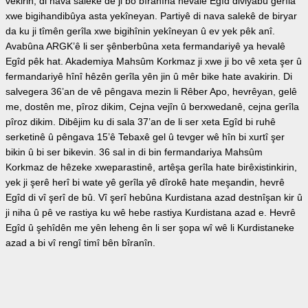
vekirin, di nava salekê de ji bo bîranîna hevalê Egîd diviyabû gerîla
xwe bigihandibûya asta yekîneyan. Partiyê di nava salekê de biryar
da ku ji tîmên gerîla xwe bigihînin yekîneyan û ev yek pêk anî.
Avabûna ARGK’ê li ser şênberbûna xeta fermandariyê ya hevalê
Egîd pêk hat. Akademiya Mahsûm Korkmaz ji xwe ji bo vê xeta şer û
fermandariyê hînî hêzên gerîla yên jin û mêr bike hate avakirin. Di
salvegera 36’an de vê pêngava mezin li Rêber Apo, hevrêyan, gelê
me, dostên me, pîroz dikim, Cejna vejîn û berxwedanê, cejna gerîla
pîroz dikim. Dibêjim ku di sala 37’an de li ser xeta Egîd bi ruhê
serketinê û pêngava 15’ê Tebaxê gel û tevger wê hîn bi xurtî şer
bikin û bi ser bikevin. 36 sal in di bin fermandariya Mahsûm
Korkmaz de hêzeke xweparastinê, artêşa gerîla hate birêxistinkirin,
yek ji şerê herî bi wate yê gerîla yê dîrokê hate meşandin, hevrê
Egîd di vî şerî de bû. Vî şerî hebûna Kurdistana azad destnîşan kir û
ji niha û pê ve rastiya ku wê hebe rastiya Kurdistana azad e. Hevrê
Egîd û şehîdên me yên leheng ên li ser şopa wî wê li Kurdistaneke
azad a bi vî rengî timî bên bîranîn.