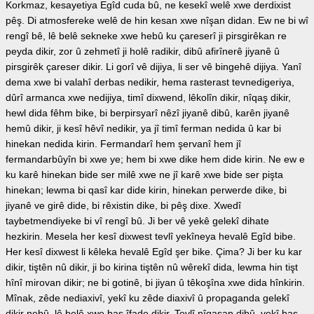
Korkmaz, kesayetiya Egîd cuda bû, ne kesekî welê xwe derdixist
pêş. Di atmosfereke welê de hin kesan xwe nîşan didan. Ew ne bi wî
rengî bê, lê belê sekneke xwe hebû ku çareserî ji pirsgirêkan re
peyda dikir, zor û zehmetî ji holê radikir, dibû afirînerê jiyanê û
pirsgirêk çareser dikir. Li gorî vê dijiya, li ser vê bingehê dijiya. Yanî
dema xwe bi valahî derbas nedikir, hema rasterast tevnedigeriya,
dûrî armanca xwe nedijiya, timî dixwend, lêkolîn dikir, nîqaş dikir,
hewl dida fêhm bike, bi berpirsyarî nêzî jiyanê dibû, karên jiyanê
hemû dikir, ji kesî hêvî nedikir, ya jî timî ferman nedida û kar bi
hinekan nedida kirin. Fermandarî hem şervanî hem jî
fermandarbûyîn bi xwe ye; hem bi xwe dike hem dide kirin. Ne ew e
ku karê hinekan bide ser milê xwe ne jî karê xwe bide ser pişta
hinekan; lewma bi qasî kar dide kirin, hinekan perwerde dike, bi
jiyanê ve girê dide, bi rêxistin dike, bi pêş dixe. Xwedî
taybetmendiyeke bi vî rengî bû. Ji ber vê yekê gelekî dihate
hezkirin. Mesela her kesî dixwest tevlî yekîneya hevalê Egîd bibe.
Her kesî dixwest li kêleka hevalê Egîd şer bike. Çima? Ji ber ku kar
dikir, tiştên nû dikir, ji bo kirina tiştên nû wêrekî dida, lewma hin tişt
hînî mirovan dikir; ne bi gotinê, bi jiyan û têkoşîna xwe dida hînkirin.
Mînak, zêde nediaxivî, yekî ku zêde diaxivî û propaganda gelekî
dikir nebû, lê belê xwe baş îfade dikir. Tevlî nîqaşan dibû, yekî baş