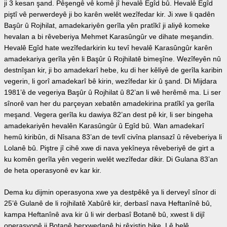
ji 3 kesan şand. Pêşengê vê komê jî hevalê Egîd bû. Hevalê Egîd
piştî vê perwerdeyê ji bo karên welêt wezîfedar kir. Ji xwe li qadên
Başûr û Rojhilat, amadekariyên gerîla yên pratîkî ji aliyê komeke
hevalan a bi rêveberiya Mehmet Karasûngûr ve dihate meşandin.
Hevalê Egîd hate wezîfedarkirin ku tevî hevalê Karasûngûr karên
amadekariya gerîla yên li Başûr û Rojhilatê bimeşîne. Wezîfeyên nû
destnîşan kir, ji bo amadekarî hebe, ku di her kêliyê de gerîla karibin
vegerin, li gorî amadekarî bê kirin, wezîfedar kir û şand. Di Mijdara
1981’ê de vegeriya Başûr û Rojhilat û 82’an li wê herêmê ma. Li ser
sînorê van her du parçeyan xebatên amadekirina pratîkî ya gerîla
meşand. Vegera gerîla ku dawiya 82’an dest pê kir, li ser bingeha
amadekariyên hevalên Karasûngûr û Egîd bû. Wan amadekarî
hemû kiribûn, di Nîsana 83’an de tevlî civîna plansazî û rêveberiya li
Lolanê bû. Piştre jî cihê xwe di nava yekîneya rêveberiyê de girt a
ku komên gerîla yên vegerin welêt wezîfedar dikir. Di Gulana 83’an
de heta operasyonê ev kar kir.
Dema ku dijmin operasyona xwe ya destpêkê ya li derveyî sînor di
25’ê Gulanê de li rojhilatê Xabûrê kir, derbasî nava Heftanînê bû,
kampa Heftanînê ava kir û li wir derbasî Botanê bû, xwest li dijî
operasyonê ji Botanê berxwedanê bi rêxistin bike. Lê belê