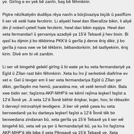
ye. Girîng e ev yek bê zanîn, baş bê fêhmkirin.
Piştre nêzîkatiyên dudiliya rêya navîn a bûrjûvaziya biçûk û pasîfîzm
li ser vê xetê hate ferzkirin. Li aliyekî hewl dan lîberalîze bikin, li aliyê
din jî nokerî-çetetî hate ferzkirin, hewl dan bikin eşqiya. Hewl dan
xeta fermandarî û şervaniya azadiyê ya 15’ê Tebaxê ji hev bixin. Bi
qasî ku dijmin ji bo têkbirina PKK’ê û gerîla ji derve êriş dikir, ji bo
gerîla ji nava xwe ve bê têkbirin, bêbandorkirin, bê tasfiyekirin, êriş
kirin. Divê em bi vê zanibin.
Li ser vê bingehê gelekî girîng û bi wate ye ku xeta fermandariyê ya
Egîd û Zîlan rast bên fêhmkirin. Xeta ku îro jî serketinê diafirîne ev
xet e. Gel û tevger em li ser xeta fermandariya Egîd û Zîlan şer
dikin, gerîlayên me hemû, parastina me, vê xetê temsîl dikin. Bala
xwe bidin ser; faşîzma AKP-MHP’ê ne kêmî rejîma leşkerî faşîst a
12’ê Îlonê ye. Ji xeta 12’ê Îlonê bêhtir êrişkar, kujer, hov, bi rêbazên
li derveyî mirovahiyê tevdigere. Ji ber vê yekê çawa ku xeta
berxwedanê ya ku darbeya leşkerî faşîst a 12’ê Îlonê têk bir
bexwedana zindanan bû, xeta gerîla ya 15’ê Tebaxê ya li ser wê
bingehê bû, xeta wê ya şer û fermandariyê bû, ya ku îro faşîzma
AKP-MHP’ê têk bibe jî xeta Pêngavê ya 15’ê Tebaxê ye. Xeta