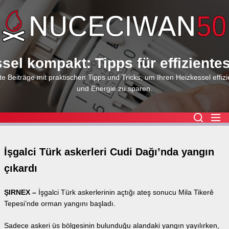
Skip
to
the
content
sel kompakt: Tipps für effiziente
e Beiträge mit praktischen Tipps und Tricks, um Ihren Heizkessel effizi
und Energie zu sparen.
İşgalci Türk askerleri Cudi Dağı’nda yangın
çıkardı
ŞIRNEX –
İşgalci Türk askerlerinin açtığı ateş sonucu Mila Tikerê
Tepesi’nde orman yangını başladı.
Sadece askeri üs bölgesinin bulunduğu alandaki yangın yayılırken,