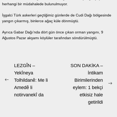
herhangi bir müdahalede bulunulmuyor.
İşgalci Türk askerleri geçtiğimiz günlerde de Cudi Dağı bölgesinde
yangın çıkarmış, binlerce ağaç küle dönmüştü.
Ayrıca Gabar Dağı’nda dört gün önce çıkan orman yangını, 9
Ağustos Pazar akşamı köylüler tarafından söndürülmüştü.
Beitrags-
LEZGÎN –
SON DAKİKA –
Navigation
Yekîneya
İntikam
Tolhildanê: Me li
Birimilerinden
Previous
Ne
Amedê li
eylem: 1 bekçi
post:
po
notirvanekî da
etkisiz hale
getirildi