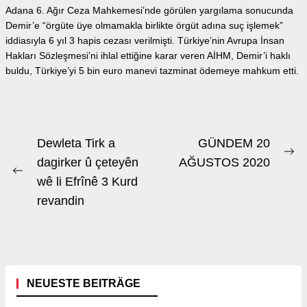
Adana 6. Ağır Ceza Mahkemesi’nde görülen yargılama sonucunda
Demir’e “örgüte üye olmamakla birlikte örgüt adına suç işlemek”
iddiasıyla 6 yıl 3 hapis cezası verilmişti. Türkiye’nin Avrupa İnsan
Hakları Sözleşmesi’ni ihlal ettiğine karar veren AİHM, Demir’i haklı
buldu, Türkiye’yi 5 bin euro manevi tazminat ödemeye mahkum etti.
Beitrags-
Dewleta Tirk a
GÜNDEM 20
Ne
Navigation
dagirker û çeteyên
AĞUSTOS 2020
Previous
po
wê li Efrînê 3 Kurd
post:
revandin
NEUESTE BEITRÄGE