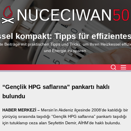
Skip
to
the
content
sel kompakt: Tipps für effiziente
e Beiträge mit praktischen Tipps und Tricks, um Ihren Heizkessel effizi
und Energie zu sparen.
“Gençlik HPG saflarına” pankartı haklı
bulundu
HABER MERKEZİ –
Mersin’in Akdeniz ilçesinde 2008’de katıldığı bir
yürüyüş sırasında taşıdığı “Gençlik HPG saflarına” pankartı taşıdığı
için tutuklanıp ceza alan Seyfettin Demir, AİHM’de haklı bulundu.