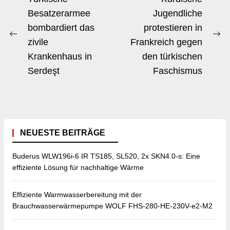
Navigation
Besatzerarmee
Jugendliche
bombardiert das
protestieren in
Previous
Ne
zivile
Frankreich gegen
post:
po
Krankenhaus in
den türkischen
Serdeşt
Faschismus
NEUESTE BEITRÄGE
Buderus WLW196i-6 IR TS185, SL520, 2x SKN4.0-s: Eine
effiziente Lösung für nachhaltige Wärme
Effiziente Warmwasserbereitung mit der
Brauchwasserwärmepumpe WOLF FHS-280-HE-230V-e2-M2