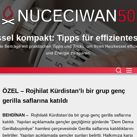
Skip
to
the
content
sel kompakt: Tipps für effiziente
e Beiträge mit praktischen Tipps und Tricks, um Ihren Heizkessel effizi
und Energie zu sparen.
ÖZEL – Rojhilat Kürdistan’lı bir grup genç
gerilla saflarına katıldı
BEHDİNAN –
Rojhilatê Kürdistan’da bir grup genç gerilla saflarına
katıldı. Yapılan açıklamada gençler geçtiğimiz günlerde ”Dem Dema
Gerillabuyinêye” hamlesi çerçevesinde Gerilla saflarına katıldıklarını
belirtiler. Yapılan açıklamada gençler şunları belirtti; Halkımıza karşı