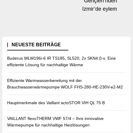
post:
Ne
Gençleri’nden
po
İzmir’de eylem
NEUESTE BEITRÄGE
Buderus WLW196i-6 IR TS185, SL520, 2x SKN4.0-s: Eine
effiziente Lösung für nachhaltige Wärme
Effiziente Warmwasserbereitung mit der
Brauchwasserwärmepumpe WOLF FHS-280-HE-230V-e2-M2
Hauptmerkmale des Vaillant actoSTOR VIH QL 75 B
VAILLANT flexoTHERM VWF 57/4 – Ihre innovative
Wärmepumpe für nachhaltige Heizlösungen