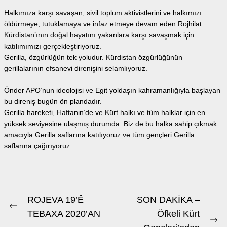
Halkımıza karşı savaşan, sivil toplum aktivistlerini ve halkımızı
öldürmeye, tutuklamaya ve infaz etmeye devam eden Rojhilat
Kürdistan’ının doğal hayatını yakanlara karşı savaşmak için
katılımımızı gerçekleştiriyoruz.
Gerilla, özgürlüğün tek yoludur. Kürdistan özgürlüğünün
gerillalarının efsanevi direnişini selamlıyoruz.
Önder APO’nun ideolojisi ve Egit yoldaşın kahramanlığıyla başlayan
bu direniş bugün ön plandadır.
Gerilla hareketi, Haftanin’de ve Kürt halkı ve tüm halklar için en
yüksek seviyesine ulaşmış durumda. Biz de bu halka sahip çıkmak
amacıyla Gerilla saflarına katılıyoruz ve tüm gençleri Gerilla
saflarına çağırıyoruz.
Beitrags-
ROJEVA 19’Ê
SON DAKİKA –
Previous
Navigation
TEBAXA 2020’AN
Öfkeli Kürt