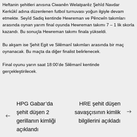
Heftanin şehitleri anısına Ciwanên Welatparêz Şehîd Navdar
Kerkûkî adına düzenlenen futbol turnuvası yoğun ilgiyle devam
etmekte. Seyîd Sadiq kentinde Hewreman ve Pêncwîn takımları
arasında oynan yarım final oyunda Hewreman takımı 7 – 1 lik skorla
kazandı. Bu sonuçla Hewreman takımı finala yükseldi.
Bu akşam ise Şehit Egit ve Silêmanî takımları arasında bir maç
oynanacak. Bu maçta da diğer finalist belirlenecek.
Final oyunu yarın saat 18:00’de Silêmanî kentinde
gerçekleştirilecek.
Beitrags-
HPG Gabar’da
HRE şehit düşen
Navigation
şehit düşen 2
savaşçısının kimlik
Ne
Previous
gerillanın kimliği
bilgilerini açıkladı
po
post:
açıklandı