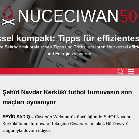
Skip
to
the
content
sel kompakt: Tipps für effiziente
e Beiträge mit praktischen Tipps und Tricks, um Ihren Heizkessel effizi
und Energie zu sparen.
Şehîd Navdar Kerkûkî futbol turnuvasın son
maçları oynanıyor
SEYÎD SADIQ –
Ciwanên Welatparêz öncülüğünde Şehîd Navdar
Kerkûkî futbol turnuvası ‘Tekoşîna Ciwanan Lîstokek Bê Dawiye’
sloganıyla devam ediyor.