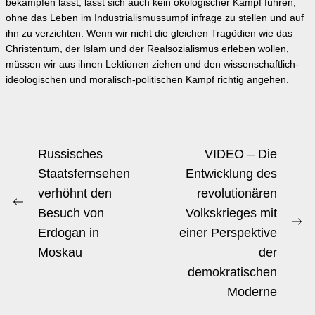
bekämpfen lässt, lässt sich auch kein ökologischer Kampf führen,
ohne das Leben im Industrialismussumpf infrage zu stellen und auf
ihn zu verzichten. Wenn wir nicht die gleichen Tragödien wie das
Christentum, der Islam und der Realsozialismus erleben wollen,
müssen wir aus ihnen Lektionen ziehen und den wissenschaftlich-
ideologischen und moralisch-politischen Kampf richtig angehen.
Beitrags-
Russisches
VIDEO – Die
Navigation
Staatsfernsehen
Entwicklung des
verhöhnt den
revolutionären
Previous
Besuch von
Volkskrieges mit
post:
Ne
Erdogan in
einer Perspektive
po
Moskau
der
demokratischen
Moderne