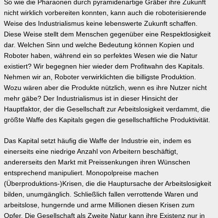
So wie die Pharaonen durch pyramidenartige Gräber ihre Zukunft
nicht wirklich vorbereiten konnten, kann auch die roboterisierende
Weise des Industrialismus keine lebenswerte Zukunft schaffen.
Diese Weise stellt dem Menschen gegenüber eine Respektlosigkeit
dar. Welchen Sinn und welche Bedeutung können Kopien und
Roboter haben, während ein so perfektes Wesen wie die Natur
existiert? Wir begegnen hier wieder dem Profitwahn des Kapitals.
Nehmen wir an, Roboter verwirklichten die billigste Produktion.
Wozu wären aber die Produkte nützlich, wenn es ihre Nutzer nicht
mehr gäbe? Der Industrialismus ist in dieser Hinsicht der
Hauptfaktor, der die Gesellschaft zur Arbeitslosigkeit verdammt, die
größte Waffe des Kapitals gegen die gesellschaftliche Produktivität.
Das Kapital setzt häufig die Waffe der Industrie ein, indem es
einerseits eine niedrige Anzahl von Arbeitern beschäftigt,
andererseits den Markt mit Preissenkungen ihren Wünschen
entsprechend manipuliert. Monopolpreise machen
(Überproduktions-)Krisen, die die Hauptursache der Arbeitslosigkeit
bilden, unumgänglich. Schließlich fallen verrottende Waren und
arbeitslose, hungernde und arme Millionen diesen Krisen zum
Opfer. Die Gesellschaft als Zweite Natur kann ihre Existenz nur in