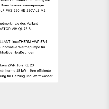
r Brauchwasserwärmepumpe
LF FHS-280-HE-230V-e2-M2
ptmerkmale des Vaillant
oSTOR VIH QL 75 B
ILLANT flexoTHERM VWF 57/4 –
e innovative Wärmepumpe für
hhaltige Heizlösungen
kers ZWR 18-7 KE 23
bitherme 18 kW – Ihre effiziente
ung für Heizung und Warmwasser