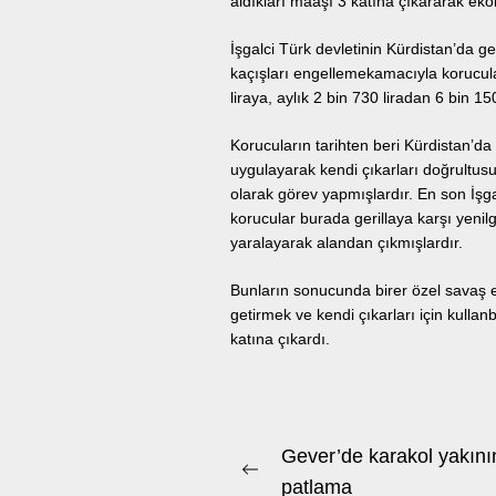
aldıkları maaşı 3 katına çıkararak eko
İşgalci Türk devletinin Kürdistan’da ge
kaçışları engellemekamacıyla korucul
liraya, aylık 2 bin 730 liradan 6 bin 150
Korucuların tarihten beri Kürdistan’da
uygulayarak kendi çıkarları doğrultus
olarak görev yapmışlardır. En son İşga
korucular burada gerillaya karşı yenilgi
yaralayarak alandan çıkmışlardır.
Bunların sonucunda birer özel savaş e
getirmek ve kendi çıkarları için kullan
katına çıkardı.
Beitrags-
Gever’de karakol yakın
Previous
Navigation
patlama