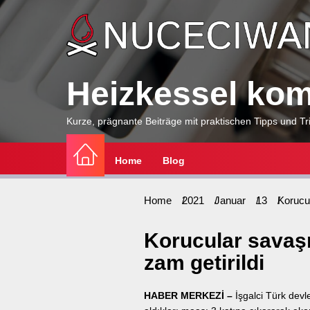
Skip
to
the
content
Heizkessel komp
Kurze, prägnante Beiträge mit praktischen Tipps und Tri
Home
Blog
Home
2021
Januar
13
Korucu
Korucular savaş
zam getirildi
HABER MERKEZİ –
İşgalci Türk devl