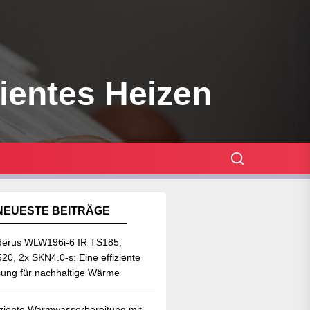
zientes Heizen
NEUESTE BEITRÄGE
erus WLW196i-6 IR TS185,
20, 2x SKN4.0-s: Eine effiziente
ung für nachhaltige Wärme
iziente Warmwasserbereitung mit