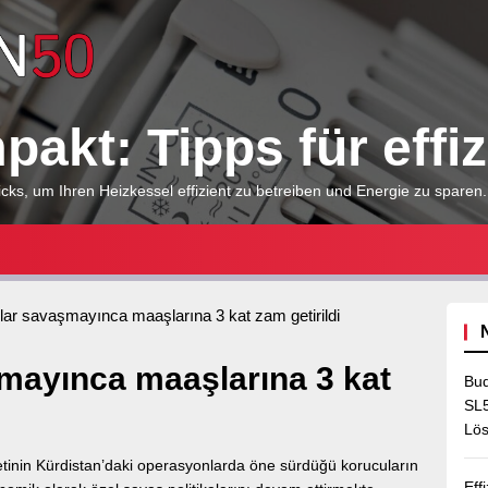
Heizkessel
kompakt:
akt: Tipps für effi
Tipps
cks, um Ihren Heizkessel effizient zu betreiben und Energie zu sparen.
für
lar savaşmayınca maaşlarına 3 kat zam getirildi
effizientes
mayınca maaşlarına 3 kat
Bud
Heizen
SL5
Lös
etinin Kürdistan’daki operasyonlarda öne sürdüğü korucuların
Eff