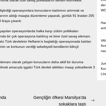
nomik olarak özel savaş politikalarını devam ettirmekte.
de
WO
liştirdiği operasyonlara korucuların katılımını artırmak ve
arının aldığı maaşta düzenleme yaparak, günlük 91 liradan 205
 liraya çıkardı.
Hau
act
 yapılan operasyonlarda halka karşı zülüm politikaları
unda bir çok operasyona katılmış ve birer özel savaş elemanı
VA
lci Türk devletinin Heftanin’e başlattığı operasyonada katılan
Ihr
nin ve korkunun verdiği sebebiyetli kendilerini bilinçli
nac
lemanı olarak çalışan korucuların daha aktif bir duruma
Jun
bilmek amacıyla işgalci Türk devleti aldıkları maaşı yükselterek 3
Kom
Lös
ında
Gençliğin öfkesi Marsilya’da
Next
sokaklara taştı