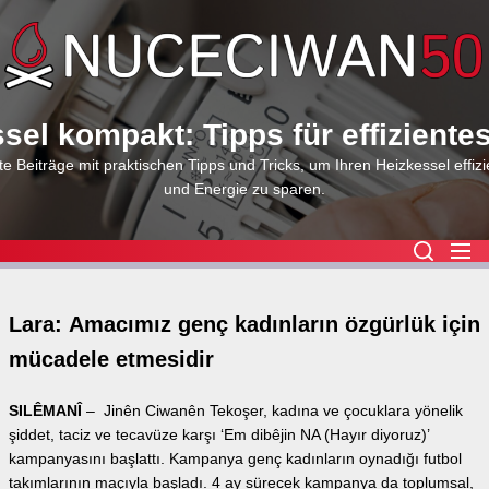
Skip
to
the
content
sel kompakt: Tipps für effiziente
e Beiträge mit praktischen Tipps und Tricks, um Ihren Heizkessel effizi
und Energie zu sparen.
Lara: Amacımız genç kadınların özgürlük için
mücadele etmesidir
SILÊMANÎ
– Jinên Ciwanên Tekoşer, kadına ve çocuklara yönelik
şiddet, taciz ve tecavüze karşı ‘Em dibêjin NA (Hayır diyoruz)’
kampanyasını başlattı. Kampanya genç kadınların oynadığı futbol
takımlarının maçıyla başladı. 4 ay sürecek kampanya da toplumsal,