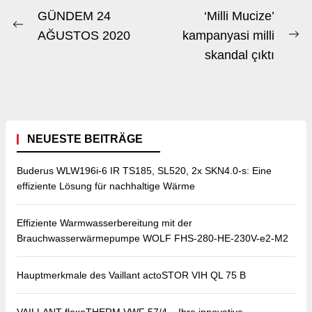
Beitrags-
GÜNDEM 24
‘Milli Mucize’
Previous
Navigation
AĞUSTOS 2020
kampanyasi milli
Ne
post:
skandal çıktı
po
NEUESTE BEITRÄGE
Buderus WLW196i-6 IR TS185, SL520, 2x SKN4.0-s: Eine
effiziente Lösung für nachhaltige Wärme
Effiziente Warmwasserbereitung mit der
Brauchwasserwärmepumpe WOLF FHS-280-HE-230V-e2-M2
Hauptmerkmale des Vaillant actoSTOR VIH QL 75 B