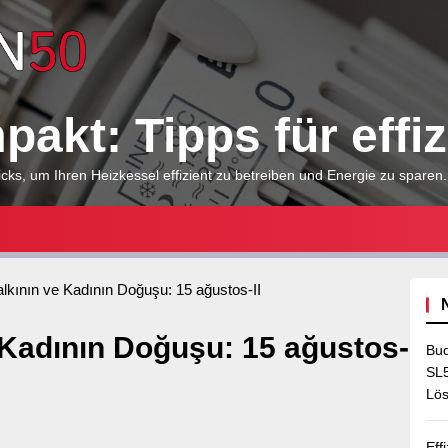
Heizkessel
kompakt:
akt: Tipps für effi
Tipps
cks, um Ihren Heizkessel effizient zu betreiben und Energie zu sparen.
für
alkının ve Kadının Doğuşu: 15 ağustos-II
effizientes
 Kadının Doğuşu: 15 ağustos-
Bud
Heizen
SL5
Lös
Eff