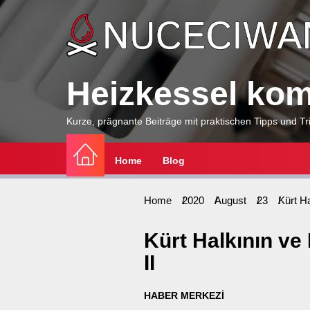
Skip
to
the
content
Heizkessel komp
Kurze, prägnante Beiträge mit praktischen Tipps und Tri
Home
Blog
Home
2020
August
23
Kürt H
Kürt Halkının ve
II
HABER MERKEZİ