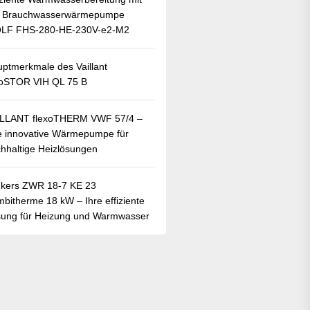
r Brauchwasserwärmepumpe
LF FHS-280-HE-230V-e2-M2
ptmerkmale des Vaillant
oSTOR VIH QL 75 B
ILLANT flexoTHERM VWF 57/4 –
e innovative Wärmepumpe für
hhaltige Heizlösungen
kers ZWR 18-7 KE 23
bitherme 18 kW – Ihre effiziente
ung für Heizung und Warmwasser