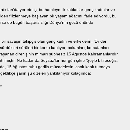
rdistan’da yer etmiş, bu hamleye ilk katılanlar genç kadınlar ve
den filizlenmeye başlayan bir yaşam ağacını ifade ediyordu, bu
erse de bugün başarısızlığı Dünya’nın gözü önünde
 bir savaşın takipçis olan genç kadın ve erkeklerin, ‘Ev der
 sürdükleri sürüleri bir korku kaplıyor, bakanları, komutanları
 yaşanan direnişinin mimarı şüphesiz 15 Ağustos Kahramanlarıdır.
ılmıştır. Ne kadar da Soysuz’lar her gün çıkıp ‘Şöyle bitireceğiz,
erde, 15 Ağustos ruhu gerilla mücadelesini canlı kanlı tutmaya
 geldikçe şairin şu dizeleri yankılanıyor kulağımda;
e
.com