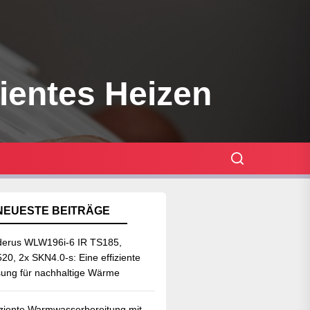
zientes Heizen
NEUESTE BEITRÄGE
erus WLW196i-6 IR TS185,
20, 2x SKN4.0-s: Eine effiziente
ung für nachhaltige Wärme
iziente Warmwasserbereitung mit