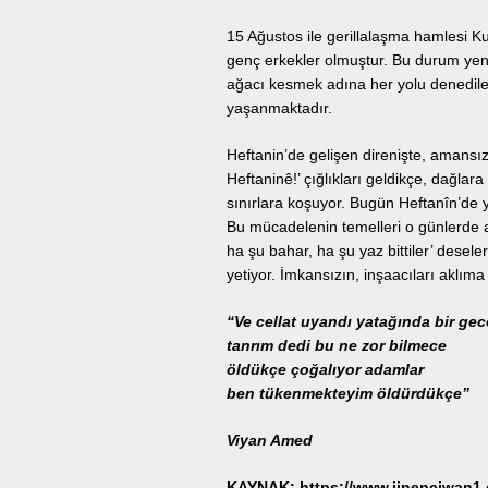
15 Ağustos ile gerillalaşma hamlesi Ku
genç erkekler olmuştur. Bu durum yeni
ağacı kesmek adına her yolu denedil
yaşanmaktadır.
Heftanin’de gelişen direnişte, amansız
Heftaninê!’ çığlıkları geldikçe, dağlara
sınırlara koşuyor. Bugün Heftanîn’de
Bu mücadelenin temelleri o günlerde at
ha şu bahar, ha şu yaz bittiler’ desel
yetiyor. İmkansızın, inşaacıları aklıma
“Ve cellat uyandı yatağında bir gec
tanrım dedi bu ne zor bilmece
öldükçe çoğalıyor adamlar
ben tükenmekteyim öldürdükçe”
Viyan Amed
KAYNAK: https://www.jinenciwan1