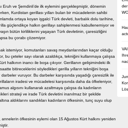
de
sı Eruh ve Şemdinli’de ilk eylemini gerçekleşmiştir, dönemin
WO
ken, Kurdistan gerillası yılları bulan bir mücadelenin sahibi
anlamda ortaya koyan işgalci Türk devleti, barbalık dolu tarihine,
rilla güçlendikçe halkın gerillayı sahiplenmesi kabullenemiyor ve
Hau
şın bütün kirliliklerini yaşayan Türk devletinin, çaresizliğini
act
apsa bu çorabı çözemiyor.
VA
aşmak istemiyor, komutanları savaş meydanlarından kaçar olduğu
Ihr
liyor, bu çeteler sayı olarak azaldıkça, tekniğini kullanmaya çalışsa
nac
ürt halkının inancı ile boşa çıkıyor. Gerillanın gelişimindeki ilk
te bitireceklerini söyledikleri gerilla yılların tekniğini boşa
ır darbeler vuruyor. Bu darbeler karşısında yaşadığı çaresizlik ile
Jun
illaların iradesi ve mücadelesi karşısında daha da öfkeleniyor,
Kom
amus algısını kullanarak azaltmaya çalışsa da kadınların
Lös
leri strateji ve irade Türk devletini inanılmaz bir şekilde
altına aldıklarını sandıkları kadınların öfkesinin, tunç suyu olup
n, annelerin öfkesinin eylemi olan 15 Ağustos Kürt halkını yeniden
ştir.