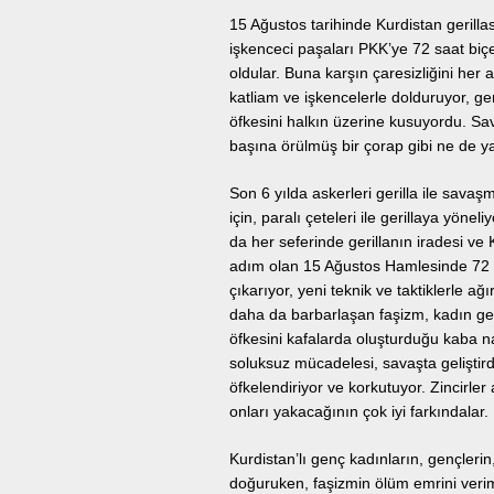
15 Ağustos tarihinde Kurdistan gerilla
işkenceci paşaları PKK’ye 72 saat biçer
oldular. Buna karşın çaresizliğini her 
katliam ve işkencelerle dolduruyor, ge
öfkesini halkın üzerine kusuyordu. Sava
başına örülmüş bir çorap gibi ne de y
Son 6 yılda askerleri gerilla ile sav
için, paralı çeteleri ile gerillaya yöne
da her seferinde gerillanın iradesi ve K
adım olan 15 Ağustos Hamlesinde 72 saat
çıkarıyor, yeni teknik ve taktiklerle ağ
daha da barbarlaşan faşizm, kadın ger
öfkesini kafalarda oluşturduğu kaba n
soluksuz mücadelesi, savaşta geliştirdik
öfkelendiriyor ve korkutuyor. Zincirler 
onları yakacağının çok iyi farkındalar.
Kurdistan’lı genç kadınların, gençleri
doğuruken, faşizmin ölüm emrini verimi