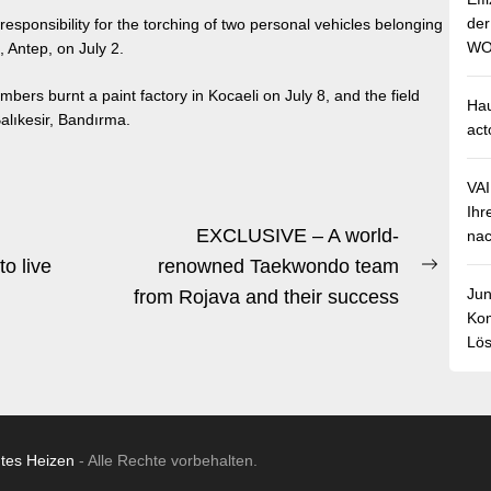
de
 responsibility for the torching of two personal vehicles belonging
WO
, Antep, on July 2.
embers burnt a paint factory in Kocaeli on July 8, and the field
Hau
alıkesir, Bandırma.
act
VA
Ihr
EXCLUSIVE – A world-
nac
to live
renowned Taekwondo team
Next
Jun
from Rojava and their success
post:
Kom
Lös
ntes Heizen
- Alle Rechte vorbehalten.