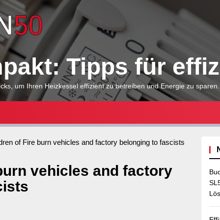
Heizkessel
kompakt:
akt: Tipps für effi
Tipps
cks, um Ihren Heizkessel effizient zu betreiben und Energie zu sparen.
für
dren of Fire burn vehicles and factory belonging to fascists
effizientes
burn vehicles and factory
Bud
cists
Heizen
SL5
Lös
Eff