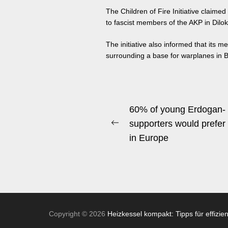
The Children of Fire Initiative claimed
to fascist members of the AKP in Dilok
The initiative also informed that its m
surrounding a base for warplanes in B
Beitrags-
60% of young Erdogan-
Navigation
supporters would prefer 
Previous
in Europe
post:
Copyright © 2026
Heizkessel kompakt: Tipps für effizie