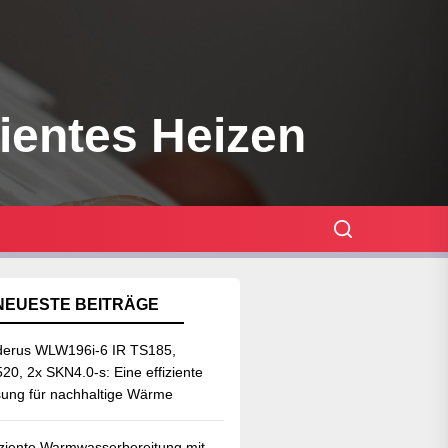
zientes Heizen
NEUESTE BEITRÄGE
erus WLW196i-6 IR TS185,
20, 2x SKN4.0-s: Eine effiziente
ung für nachhaltige Wärme
iziente Warmwasserbereitung mit