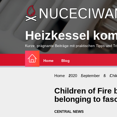
Skip
to
the
content
Heizkessel komp
Kurze, prägnante Beiträge mit praktischen Tipps und Tri
Home
Blog
Home
2020
September
6
Chil
Children of Fire 
belonging to fas
CENTRAL NEWS