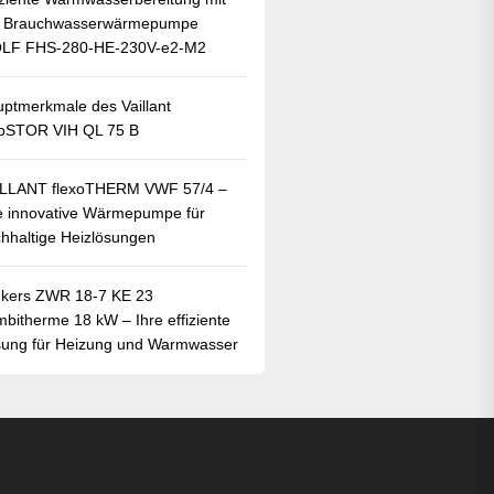
r Brauchwasserwärmepumpe
LF FHS-280-HE-230V-e2-M2
ptmerkmale des Vaillant
oSTOR VIH QL 75 B
ILLANT flexoTHERM VWF 57/4 –
e innovative Wärmepumpe für
hhaltige Heizlösungen
kers ZWR 18-7 KE 23
bitherme 18 kW – Ihre effiziente
ung für Heizung und Warmwasser