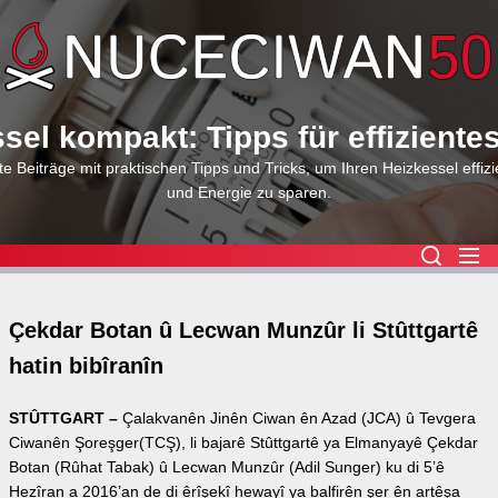
Skip
to
the
content
sel kompakt: Tipps für effiziente
e Beiträge mit praktischen Tipps und Tricks, um Ihren Heizkessel effizi
und Energie zu sparen.
Çekdar Botan û Lecwan Munzûr li Stûttgartê
hatin bibîranîn
STÛTTGART –
Çalakvanên Jinên Ciwan ên Azad (JCA) û Tevgera
Ciwanên Şoreşger(TCŞ), li bajarê Stûttgartê ya Elmanyayê Çekdar
Botan (Rûhat Tabak) û Lecwan Munzûr (Adil Sunger) ku di 5’ê
Hezîran a 2016’an de di êrîşekî hewayî ya balfirên şer ên artêşa