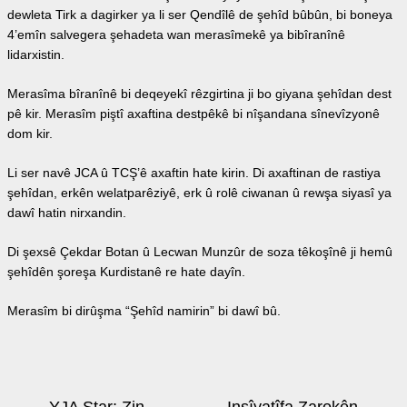
dewleta Tirk a dagirker ya li ser Qendîlê de şehîd bûbûn, bi boneya
4’emîn salvegera şehadeta wan merasîmekê ya bibîranînê
lidarxistin.
Merasîma bîranînê bi deqeyekî rêzgirtina ji bo giyana şehîdan dest
pê kir. Merasîm piştî axaftina destpêkê bi nîşandana sînevîzyonê
dom kir.
Li ser navê JCA û TCŞ’ê axaftin hate kirin. Di axaftinan de rastiya
şehîdan, erkên welatparêziyê, erk û rolê ciwanan û rewşa siyasî ya
dawî hatin nirxandin.
Di şexsê Çekdar Botan û Lecwan Munzûr de soza têkoşînê ji hemû
şehîdên şoreşa Kurdistanê re hate dayîn.
Merasîm bi dirûşma “Şehîd namirin” bi dawî bû.