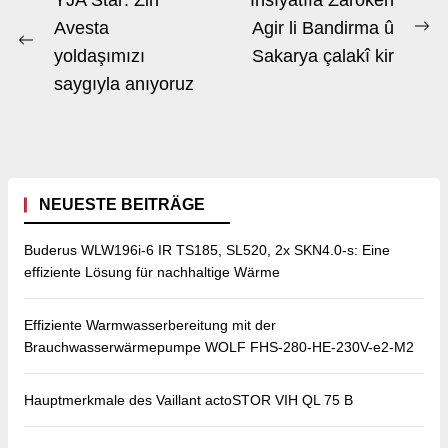
Beitrags-
YJA Star: Zin
Insîyatîfa Zarokên
Navigation
Avesta
Agir li Bandirma û
Ne
Previous
yoldaşımızı
Sakarya çalakî kir
po
post:
saygıyla anıyoruz
NEUESTE BEITRÄGE
Buderus WLW196i-6 IR TS185, SL520, 2x SKN4.0-s: Eine
effiziente Lösung für nachhaltige Wärme
Effiziente Warmwasserbereitung mit der
Brauchwasserwärmepumpe WOLF FHS-280-HE-230V-e2-M2
Hauptmerkmale des Vaillant actoSTOR VIH QL 75 B