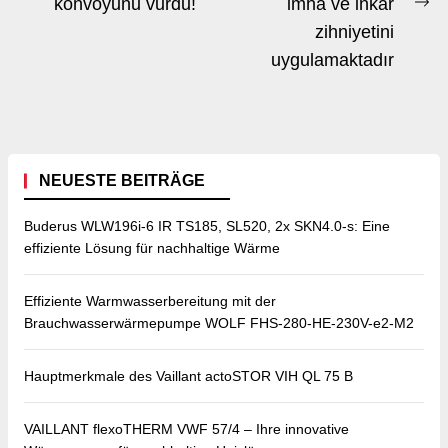
konvoyunu vurdu!
imha ve inkar
post:
Ne
zihniyetini
po
uygulamaktadır
NEUESTE BEITRÄGE
Buderus WLW196i-6 IR TS185, SL520, 2x SKN4.0-s: Eine
effiziente Lösung für nachhaltige Wärme
Effiziente Warmwasserbereitung mit der
Brauchwasserwärmepumpe WOLF FHS-280-HE-230V-e2-M2
Hauptmerkmale des Vaillant actoSTOR VIH QL 75 B
VAILLANT flexoTHERM VWF 57/4 – Ihre innovative