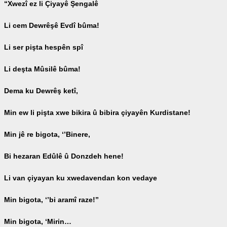
“Xwezî ez li Çiyayê Şengalê
Li cem Dewrêşê Evdî bûma!
Li ser pişta hespên spî
Li deşta Mûsilê bûma!
Dema ku Dewrêş ketî,
Min ew li pişta xwe bikira û bibira çiyayên Kurdistane!
Min jê re bigota, ‘’Binere,
Bi hezaran Edûlê û Donzdeh hene!
Li van çiyayan ku xwedavendan kon vedaye
Min bigota, ‘’bi aramî raze!’’
Min bigota, ‘Mirin…