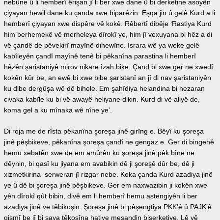
nebûne û li hemberî êrişan jî li ber xwe dane û bi derketine asoyên
çiyayan hewil dane ku çanda xwe biparêzin. Eşqa jin û gelê Kurd a li
hemberî çiyayan xwe dispêre vê kokê. Rêbertî dibêje ‘Rastiya Kurd
him berhemekê vê merheleya dîrokî ye, him jî vexuyana bi hêz a di
vê çandê de pêvekirî mayînê dihewîne. Israra wê ya weke gelê
kabîleyên çandî mayînê tenê bi pêkanîna parastina li hemberî
hêzên şaristaniyê mirov nikare îzah bike. Çand bi xwe ger ne xwedî
kokên kûr be, an ewê bi xwe bibe şaristanî an jî di nav şaristaniyên
ku dibe dergûşa wê dê bihele. Em şahîdiya helandina bi hezaran
civaka kabîle ku bi vê awayê heliyane dikin. Kurd di vê aliyê de,
koma gel a ku mînaka wê nîne ye’.
Di roja me de rîsta pêkanîna şoreşa jinê girîng e. Bêyî ku şoreşa
jinê pêşbikeve, pêkanîna şoreşa çandî ne gengaz e. Ger di bingehê
hemu xebatên xwe de em amûrên ku şoreşa jinê pêk bîne ne
dêynin, bi qasî ku jiyana em avabikin dê ji şoreşê dûr be, dê ji
xizmetkirina serweran jî rizgar nebe. Koka çanda Kurd azadiya jinê
ye û dê bi şoreşa jinê pêşbikeve. Ger em naxwazibin ji kokên xwe
yên dîrokî qût bibin, divê em li hemberî hemu astengiyên li ber
azadiya jinê ve têbikoşin. Şoreşa jinê bi pêşengtiya PKK’ê û PAJK’ê
qismî be jî bi saya têkoşîna hatiye meşandin biserketiye. Lê vê