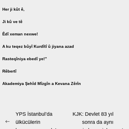
Her ji kût ê,
Ji kû ve tê
Êdî xeman nexwe!
A ku teqez bûyî Kurdîtî û jiyana azad
Rasteqîniya ebedî ye!’’
Rêbertî
Akademiya Şehîd Mîzgîn a Kevana Zêrîn
Beitrags-
YPS İstanbul’da
KJK: Devlet 83 yıl
Navigation
ülkücülerin
sonra da aynı
Previous