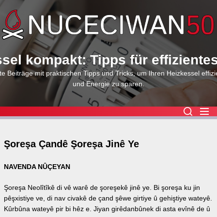
Skip
to
the
content
sel kompakt: Tipps für effiziente
e Beiträge mit praktischen Tipps und Tricks, um Ihren Heizkessel effizi
und Energie zu sparen.
Şoreşa Çandê Şoreşa Jinê Ye
NAVENDA NÛÇEYAN
Şoreşa Neolîtîkê di vê warê de şoreşekê jinê ye. Bi şoreşa ku jin
pêşxistiye ve, di nav civakê de çand şêwe girtiye û gehiştiye wateyê.
Kûrbûna wateyê pir bi hêz e. Jiyan girêdanbûnek di asta evînê de û