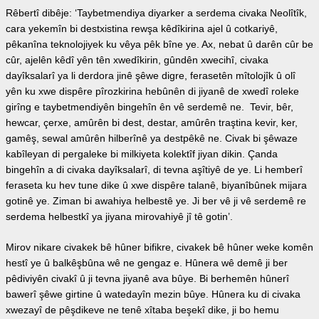
Rêbertî dibêje: ‘Taybetmendiya diyarker a serdema civaka Neolîtîk,
cara yekemîn bi destxistina rewşa kêdîkirina ajel û cotkariyê,
pêkanîna teknolojiyek ku vêya pêk bîne ye. Ax, nebat û darên cûr be
cûr, ajelên kêdî yên tên xwedîkirin, gûndên xwecihî, civaka
dayîksalarî ya li derdora jinê şêwe digre, ferasetên mîtolojîk û olî
yên ku xwe dispêre pîrozkirina hebûnên di jiyanê de xwedî roleke
girîng e taybetmendiyên bingehîn ên vê serdemê ne. Tevir, bêr,
hewcar, çerxe, amûrên bi dest, destar, amûrên traştina kevir, ker,
gamêş, sewal amûrên hilberînê ya destpêkê ne. Civak bi şêwaze
kabîleyan di pergaleke bi milkiyeta kolektîf jiyan dikin. Çanda
bingehîn a di civaka dayîksalarî, di tevna aşîtiyê de ye. Li hemberî
feraseta ku hev tune dike û xwe dispêre talanê, biyanîbûnek mijara
gotinê ye. Ziman bi awahiya helbestê ye. Ji ber vê ji vê serdemê re
serdema helbestkî ya jiyana mirovahiyê jî tê gotin’.
Mirov nikare civakek bê hûner bifikre, civakek bê hûner weke komên
hestî ye û balkêşbûna wê ne gengaz e. Hûnera wê demê ji ber
pêdiviyên civakî û ji tevna jiyanê ava bûye. Bi berhemên hûnerî
bawerî şêwe girtine û watedayîn mezin bûye. Hûnera ku di civaka
xwezayî de pêşdikeve ne tenê xîtaba beşekî dike, ji bo hemu