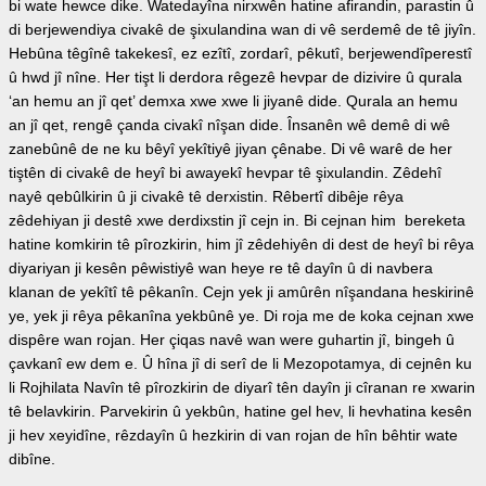
bi wate hewce dike. Watedayîna nirxwên hatine afirandin, parastin û
di berjewendiya civakê de şixulandina wan di vê serdemê de tê jiyîn.
Hebûna têgînê takekesî, ez ezîtî, zordarî, pêkutî, berjewendîperestî
û hwd jî nîne. Her tişt li derdora rêgezê hevpar de dizivire û qurala
‘an hemu an jî qet’ demxa xwe xwe li jiyanê dide. Qurala an hemu
an jî qet, rengê çanda civakî nîşan dide. Însanên wê demê di wê
zanebûnê de ne ku bêyî yekîtiyê jiyan çênabe. Di vê warê de her
tiştên di civakê de heyî bi awayekî hevpar tê şixulandin. Zêdehî
nayê qebûlkirin û ji civakê tê derxistin. Rêbertî dibêje rêya
zêdehiyan ji destê xwe derdixstin jî cejn in. Bi cejnan him bereketa
hatine komkirin tê pîrozkirin, him jî zêdehiyên di dest de heyî bi rêya
diyariyan ji kesên pêwistiyê wan heye re tê dayîn û di navbera
klanan de yekîtî tê pêkanîn. Cejn yek ji amûrên nîşandana heskirinê
ye, yek ji rêya pêkanîna yekbûnê ye. Di roja me de koka cejnan xwe
dispêre wan rojan. Her çiqas navê wan were guhartin jî, bingeh û
çavkanî ew dem e. Û hîna jî di serî de li Mezopotamya, di cejnên ku
li Rojhilata Navîn tê pîrozkirin de diyarî tên dayîn ji cîranan re xwarin
tê belavkirin. Parvekirin û yekbûn, hatine gel hev, li hevhatina kesên
ji hev xeyidîne, rêzdayîn û hezkirin di van rojan de hîn bêhtir wate
dibîne.