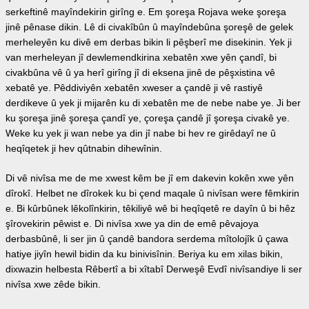
serkeftinê mayîndekirin girîng e. Em şoreşa Rojava weke şoreşa
jinê pênase dikin. Lê di civakîbûn û mayîndebûna şoreşê de gelek
merheleyên ku divê em derbas bikin li pêşberî me disekinin. Yek ji
van merheleyan jî dewlemendkirina xebatên xwe yên çandî, bi
civakbûna vê û ya herî girîng jî di eksena jinê de pêşxistina vê
xebatê ye. Pêddiviyên xebatên xweser a çandê ji vê rastiyê
derdikeve û yek ji mijarên ku di xebatên me de nebe nabe ye. Ji ber
ku şoreşa jinê şoreşa çandî ye, çoreşa çandê jî şoreşa civakê ye.
Weke ku yek ji wan nebe ya din jî nabe bi hev re girêdayî ne û
heqîqetek ji hev qûtnabin dihewînin.
Di vê nivîsa me de me xwest kêm be jî em dakevin kokên xwe yên
dîrokî. Helbet ne dîrokek ku bi çend maqale û nivîsan were fêmkirin
e. Bi kûrbûnek lêkolînkirin, têkiliyê wê bi heqîqetê re dayîn û bi hêz
şîrovekirin pêwist e. Di nivîsa xwe ya din de emê pêvajoya
derbasbûnê, li ser jin û çandê bandora serdema mîtolojîk û çawa
hatiye jiyîn hewil bidin da ku binivisînin. Beriya ku em xilas bikin,
dixwazin helbesta Rêbertî a bi xîtabî Derweşê Evdî nivîsandiye li ser
nivîsa xwe zêde bikin.