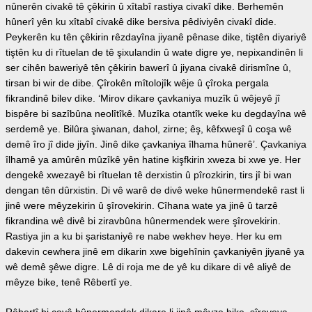
nûnerên civakê tê çêkirin û xîtabî rastiya civakî dike. Berhemên
hûnerî yên ku xîtabî civakê dike bersiva pêdiviyên civakî dide.
Peykerên ku tên çêkirin rêzdayîna jiyanê pênase dike, tiştên diyariyê
tiştên ku di rîtuelan de tê şixulandin û wate digre ye, nepixandinên li
ser cihên baweriyê tên çêkirin bawerî û jiyana civakê dirismîne û,
tirsan bi wir de dibe. Çîrokên mîtolojîk wêje û çîroka pergala
fikrandinê bilev dike. ‘Mirov dikare çavkaniya muzîk û wêjeyê jî
bispêre bi sazîbûna neolîtîkê. Muzîka otantîk weke ku degdayîna wê
serdemê ye. Bilûra şiwanan, dahol, zirne; êş, kêfxweşî û coşa wê
demê îro jî dide jiyîn. Jinê dike çavkaniya îlhama hûnerê’. Çavkaniya
îlhamê ya amûrên mûzîkê yên hatine kişfkirin xweza bi xwe ye. Her
dengekê xwezayê bi rîtuelan tê derxistin û pîrozkirin, tirs jî bi wan
dengan tên dûrxistin. Di vê warê de divê weke hûnermendekê rast li
jinê were mêyzekirin û şîrovekirin. Cîhana wate ya jinê û tarzê
fikrandina wê divê bi ziravbûna hûnermendek were şîrovekirin.
Rastiya jin a ku bi şaristaniyê re nabe wekhev heye. Her ku em
dakevin cewhera jinê em dikarin xwe bigehînin çavkaniyên jiyanê ya
wê demê şêwe digre. Lê di roja me de yê ku dikare di vê aliyê de
mêyze bike, tenê Rêbertî ye.