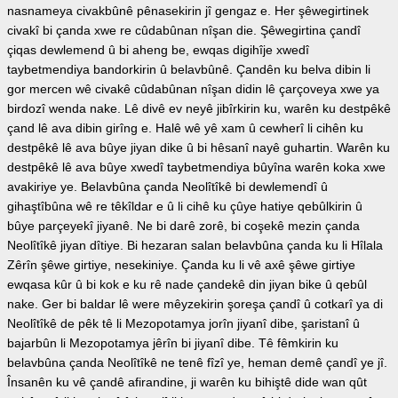
nasnameya civakbûnê pênasekirin jî gengaz e. Her şêwegirtinek
civakî bi çanda xwe re cûdabûnan nîşan die. Şêwegirtina çandî
çiqas dewlemend û bi aheng be, ewqas digihîje xwedî
taybetmendiya bandorkirin û belavbûnê. Çandên ku belva dibin li
gor mercen wê civakê cûdabûnan nîşan didin lê çarçoveya xwe ya
birdozî wenda nake. Lê divê ev neyê jibîrkirin ku, warên ku destpêkê
çand lê ava dibin girîng e. Halê wê yê xam û cewherî li cihên ku
destpêkê lê ava bûye jiyan dike û bi hêsanî nayê guhartin. Warên ku
destpêkê lê ava bûye xwedî taybetmendiya bûyîna warên koka xwe
avakiriye ye. Belavbûna çanda Neolîtîkê bi dewlemendî û
gihaştîbûna wê re têkîldar e û li cihê ku çûye hatiye qebûlkirin û
bûye parçeyekî jiyanê. Ne bi darê zorê, bi coşekê mezin çanda
Neolîtîkê jiyan dîtiye. Bi hezaran salan belavbûna çanda ku li Hîlala
Zêrîn şêwe girtiye, nesekiniye. Çanda ku li vê axê şêwe girtiye
ewqasa kûr û bi kok e ku rê nade çandekê din jiyan bike û qebûl
nake. Ger bi baldar lê were mêyzekirin şoreşa çandî û cotkarî ya di
Neolîtîkê de pêk tê li Mezopotamya jorîn jiyanî dibe, şaristanî û
bajarbûn li Mezopotamya jêrîn bi jiyanî dibe. Tê fêmkirin ku
belavbûna çanda Neolîtîkê ne tenê fîzî ye, heman demê çandî ye jî.
Însanên ku vê çandê afirandine, ji warên ku bihiştê dide wan qût