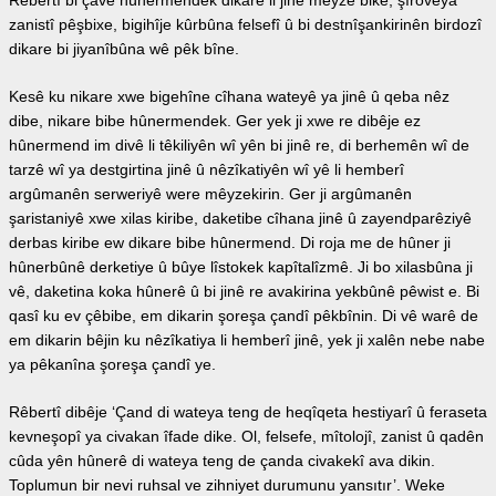
Rêbertî bi çavê hûnermendek dikare li jinê mêyze bike, şîroveya
zanistî pêşbixe, bigihîje kûrbûna felsefî û bi destnîşankirinên birdozî
dikare bi jiyanîbûna wê pêk bîne.
Kesê ku nikare xwe bigehîne cîhana wateyê ya jinê û qeba nêz
dibe, nikare bibe hûnermendek. Ger yek ji xwe re dibêje ez
hûnermend im divê li têkiliyên wî yên bi jinê re, di berhemên wî de
tarzê wî ya destgirtina jinê û nêzîkatiyên wî yê li hemberî
argûmanên serweriyê were mêyzekirin. Ger ji argûmanên
şaristaniyê xwe xilas kiribe, daketibe cîhana jinê û zayendparêziyê
derbas kiribe ew dikare bibe hûnermend. Di roja me de hûner ji
hûnerbûnê derketiye û bûye lîstokek kapîtalîzmê. Ji bo xilasbûna ji
vê, daketina koka hûnerê û bi jinê re avakirina yekbûnê pêwist e. Bi
qasî ku ev çêbibe, em dikarin şoreşa çandî pêkbînin. Di vê warê de
em dikarin bêjin ku nêzîkatiya li hemberî jinê, yek ji xalên nebe nabe
ya pêkanîna şoreşa çandî ye.
Rêbertî dibêje ‘Çand di wateya teng de heqîqeta hestiyarî û feraseta
kevneşopî ya civakan îfade dike. Ol, felsefe, mîtolojî, zanist û qadên
cûda yên hûnerê di wateya teng de çanda civakekî ava dikin.
Toplumun bir nevi ruhsal ve zihniyet durumunu yansıtır’. Weke