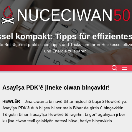
Skip
to
the
content
sel kompakt: Tipps für effiziente
e Beiträge mit praktischen Tipps und Tricks, um Ihren Heizkessel effizi
und Energie zu sparen.
Asayîşa PDK’ê jineke ciwan binçavkir!
HEWLÊR –
Jina ciwan a bi navê Bihar niştecihê bajarê Hewlêrê ye.
Asayîşa PDK’ê duh bi şev bi ser mala Bihar de girtin û binçavkirin.
Tê gotin Bihar li asayîşa Hewlêrê tê ragirtin. Li gorî agahiyan ji ber
ku jina ciwan tevlî çalakiyên netewî bûye, hatiye binçavkirin.