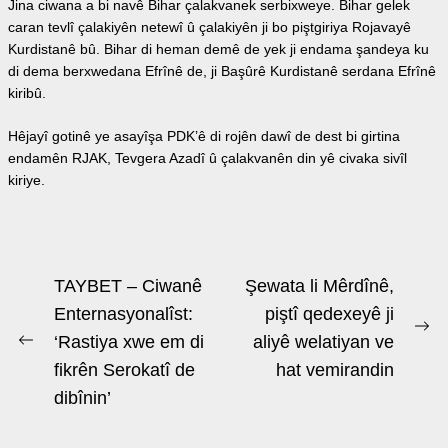
Jina ciwana a bi navê Bihar çalakvanek serbixweye. Bihar gelek
caran tevlî çalakiyên netewî û çalakiyên ji bo piştgiriya Rojavayê
Kurdistanê bû. Bihar di heman demê de yek ji endama şandeya ku
di dema berxwedana Efrînê de, ji Başûrê Kurdistanê serdana Efrînê
kiribû.
Hêjayî gotinê ye asayîşa PDK’ê di rojên dawî de dest bi girtina
endamên RJAK, Tevgera Azadî û çalakvanên din yê civaka sivîl
kiriye.
Beitrags-
TAYBET – Ciwanê
Şewata li Mêrdînê,
Navigation
Enternasyonalîst:
piştî qedexeyê ji
Ne
‘Rastiya xwe em di
aliyê welatiyan ve
Previous
po
fikrên Serokatî de
hat vemirandin
post:
dibînin’