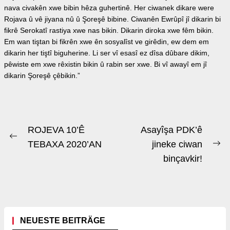
nava civakên xwe bibin hêza guhertinê. Her ciwanek dikare were
Rojava û vê jiyana nû û Şoreşê bibine. Ciwanên Ewrûpî jî dikarin bi
fikrê Serokatî rastiya xwe nas bikin. Dikarin diroka xwe fêm bikin.
Em wan tiştan bi fikrên xwe ên sosyalîst ve girêdin, ew dem em
dikarin her tiştî biguherine. Li ser vî esasî ez dîsa dûbare dikim,
pêwiste em xwe rêxistin bikin û rabin ser xwe. Bi vî awayî em jî
dikarin Şoreşê çêbikin.”
Beitrags-
ROJEVA 10’Ê
Asayîşa PDK’ê
Previous
Navigation
TEBAXA 2020’AN
jineke ciwan
Ne
post:
binçavkir!
po
NEUESTE BEITRÄGE