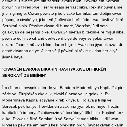
derkeve. Pêwiste em hin zêdetir lêkolin bikin. Pêwiste em Serokatî
bixwînin û fikrên xwe li ser vî esasî serrast bikin. Rêxistinbûyîna me
jî pirr giring e. Ciwan pêwiste ji bo civakê kar bike. Em dibêjin ciwan
pêşeng e civakê ye, ji ber vê jî pêwiste herî zêde ciwan tevlî vê fikrê
Serokatî bibin. Pêwiste ciwan di Hunerê, Werzîşê, û di xeta
çalakiyan de pêşengî bike. Ciwan 24 saetan bi teknîkê re mişul dibe,
pêwiste êdî ji vê cîhanê derkeve û biçe derveyî vê yekê. Ciwan
dikare cîhanek nû ava bikin, daran biçine. Avakirina jiyanek azad di
destê ciwanan de ye. Ji ber vê jî pêwistî bi rêxistinkirina her aliyê
jiyanê heye.
‘CIWANÊN EWRÛPA DIKARIN RASTIYA XWE DI FIKRÊN
SEROKATÎ DE BIBÎNIN’
Îro cîhan di rewşek xeter de ye. Bandora Modernîteya Kapîtalîst pirr
zêde ye. Pirgirêkên ekolojîk, civakî û azadiya jin gelek in. Ev
Modernîteya Kapîtalîst jiyanê xirab kiriye. Li Rojava jî li dijî vê
Şoreşek pêk hatiye. Hewldanên avakirina jiyanek nû heye. Hêzên
kapîtalîst û împeryalîst dixwazin vê tecrûbeyê têk bibin. Kuştinê ferz
dilke. Dixwazin fikrê Serokatî û yê Sosyalîst tune bikin. Li dijî wan
kîryaran pêwiste em hemû kesî birêxistin bikin. Taybet ciwan dikarin