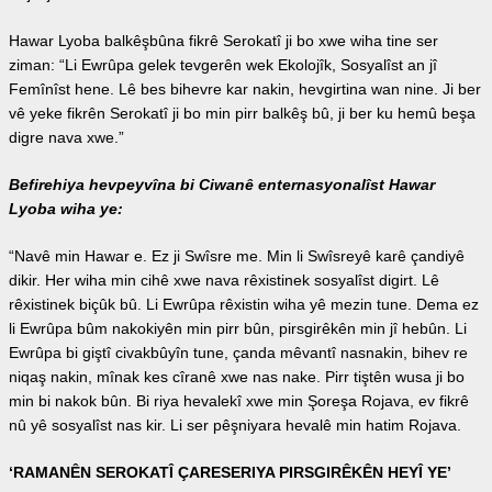
Hawar Lyoba balkêşbûna fikrê Serokatî ji bo xwe wiha tine ser
ziman: “Li Ewrûpa gelek tevgerên wek Ekolojîk, Sosyalîst an jî
Femînîst hene. Lê bes bihevre kar nakin, hevgirtina wan nine. Ji ber
vê yeke fikrên Serokatî ji bo min pirr balkêş bû, ji ber ku hemû beşa
digre nava xwe.”
Befirehiya hevpeyvîna bi Ciwanê enternasyonalîst Hawar
Lyoba wiha ye:
“Navê min Hawar e. Ez ji Swîsre me. Min li Swîsreyê karê çandiyê
dikir. Her wiha min cihê xwe nava rêxistinek sosyalîst digirt. Lê
rêxistinek biçûk bû. Li Ewrûpa rêxistin wiha yê mezin tune. Dema ez
li Ewrûpa bûm nakokiyên min pirr bûn, pirsgirêkên min jî hebûn. Li
Ewrûpa bi giştî civakbûyîn tune, çanda mêvantî nasnakin, bihev re
niqaş nakin, mînak kes cîranê xwe nas nake. Pirr tiştên wusa ji bo
min bi nakok bûn. Bi riya hevalekî xwe min Şoreşa Rojava, ev fikrê
nû yê sosyalîst nas kir. Li ser pêşniyara hevalê min hatim Rojava.
‘RAMANÊN SEROKATÎ ÇARESERIYA PIRSGIRÊKÊN HEYÎ YE’