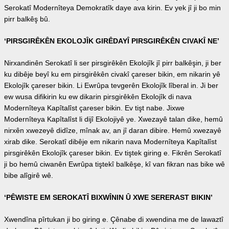
Serokatî Modernîteya Demokratîk daye ava kirin. Ev yek jî ji bo min
pirr balkêş bû.
‘PIRSGIRÊKÊN EKOLOJÎK GIRÊDAYÎ PIRSGIRÊKÊN CIVAKÎ NE’
Nirxandinên Serokatî li ser pirsgirêkên Ekolojîk jî pirr balkêşin, ji ber
ku dibêje beyî ku em pirsgirêkên civakî çareser bikin, em nikarin yê
Ekolojîk çareser bikin. Li Ewrûpa tevgerên Ekolojîk lîberal in. Ji ber
ew wusa difikirin ku ew dikarin pirsgirêkên Ekolojîk di nava
Modernîteya Kapîtalîst çareser bikin. Ev tişt nabe. Jixwe
Modernîteya Kapîtalîst li dijî Ekolojiyê ye. Xwezayê talan dike, hemû
nirxên xwezeyê didîze, mînak av, an jî daran dibire. Hemû xwezayê
xirab dike. Serokatî dibêje em nikarin nava Modernîteya Kapîtalîst
pirsgirêkên Ekolojîk çareser bikin. Ev tiştek giring e. Fikrên Serokatî
ji bo hemû ciwanên Ewrûpa tiştekî balkêşe, kî van fikran nas bike wê
bibe alîgirê wê.
‘PÊWISTE EM SEROKATÎ BIXWÎNIN Û XWE SERERAST BIKIN’
Xwendîna pîrtukan ji bo giring e. Çênabe di xwendina me de lawaztî