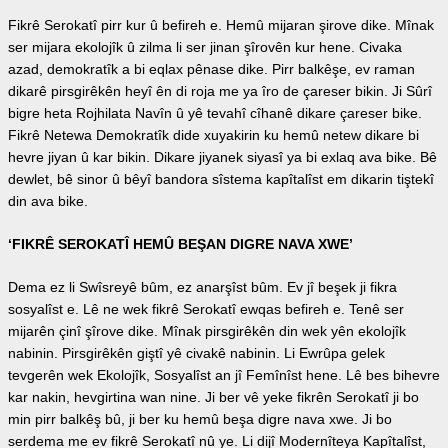
Fikrê Serokatî pirr kur û befireh e. Hemû mijaran şirove dike. Mînak
ser mijara ekolojîk û zilma li ser jinan şîrovên kur hene. Civaka
azad, demokratîk a bi eqlax pênase dike. Pirr balkêşe, ev raman
dikarê pirsgirêkên heyî ên di roja me ya îro de çareser bikin. Ji Sûrî
bigre heta Rojhilata Navîn û yê tevahî cîhanê dikare çareser bike.
Fikrê Netewa Demokratîk dide xuyakirin ku hemû netew dikare bi
hevre jiyan û kar bikin. Dikare jiyanek siyasî ya bi exlaq ava bike. Bê
dewlet, bê sinor û bêyî bandora sîstema kapîtalîst em dikarin tiştekî
din ava bike.
‘FIKRÊ SEROKATÎ HEMÛ BEŞAN DIGRE NAVA XWE’
Dema ez li Swîsreyê bûm, ez anarşîst bûm. Ev jî beşek ji fikra
sosyalîst e. Lê ne wek fikrê Serokatî ewqas befireh e. Tenê ser
mijarên çinî şîrove dike. Mînak pirsgirêkên din wek yên ekolojîk
nabinin. Pirsgirêkên giştî yê civakê nabinin. Li Ewrûpa gelek
tevgerên wek Ekolojîk, Sosyalîst an jî Femînîst hene. Lê bes bihevre
kar nakin, hevgirtina wan nine. Ji ber vê yeke fikrên Serokatî ji bo
min pirr balkêş bû, ji ber ku hemû beşa digre nava xwe. Ji bo
serdema me ev fikrê Serokatî nû ye. Li dijî Modernîteya Kapîtalîst,