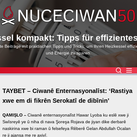
Skip
to
the
content
sel kompakt: Tipps für effiziente
e Beiträge mit praktischen Tipps und Tricks, um Ihren Heizkessel effizi
und Energie zu sparen.
TAYBET – Ciwanê Enternasyonalîst: ‘Rastiya
xwe em di fikrên Serokatî de dibînin’
QAMIŞLO –
Ciwanê enternasyonalîst Hawar Lyoba ku eslê xwe ji
Swîsreyê ye û niha di nava Şoreşa Rojava de jiyan dike derbarê
naskirina xwe bi raman û felsefeya Rêberê Gelan Abdullah Ocalan
re ji ajansa me re axivî.