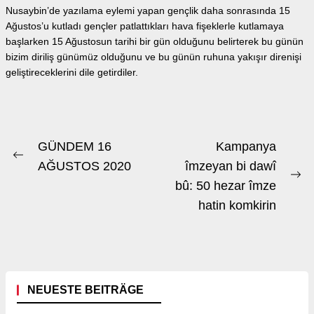
Nusaybin’de yazılama eylemi yapan gençlik daha sonrasında 15
Ağustos’u kutladı gençler patlattıkları hava fişeklerle kutlamaya
başlarken 15 Ağustosun tarihi bir gün olduğunu belirterek bu günün
bizim diriliş günümüz olduğunu ve bu günün ruhuna yakışır direnişi
geliştireceklerini dile getirdiler.
Beitrags-
GÜNDEM 16
Kampanya
Previous
Navigation
AĞUSTOS 2020
îmzeyan bi dawî
post:
Ne
bû: 50 hezar îmze
po
hatin komkirin
NEUESTE BEITRÄGE