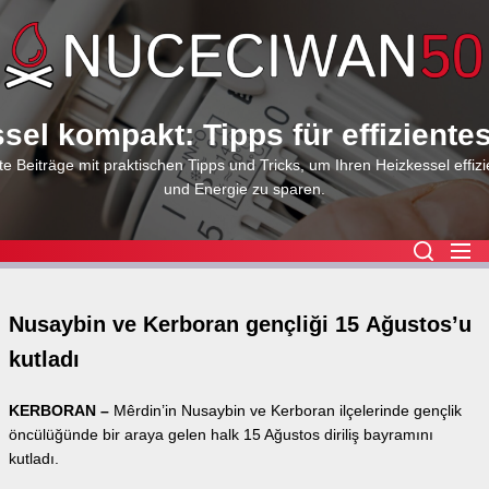
Skip
to
the
content
sel kompakt: Tipps für effiziente
e Beiträge mit praktischen Tipps und Tricks, um Ihren Heizkessel effizi
und Energie zu sparen.
Nusaybin ve Kerboran gençliği 15 Ağustos’u
kutladı
KERBORAN –
Mêrdin’in Nusaybin ve Kerboran ilçelerinde gençlik
öncülüğünde bir araya gelen halk 15 Ağustos diriliş bayramını
kutladı.