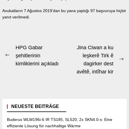
Avukatların 7 Ağustos 2019’dan bu yana yaptığı 97 başvuruya hiçbir
yanıt verilmedi.
Beitrags-
HPG Gabar
Jina Ciwan a ku
Navigation
şehitlerinin
leşkerê Tirk ê
Previous
Ne
kimliklerini açıkladı
dagirker dest
post:
po
avêtê, intîhar kir
NEUESTE BEITRÄGE
Buderus WLW196i-6 IR TS185, SL520, 2x SKN4.0-s: Eine
effiziente Lösung für nachhaltige Wärme