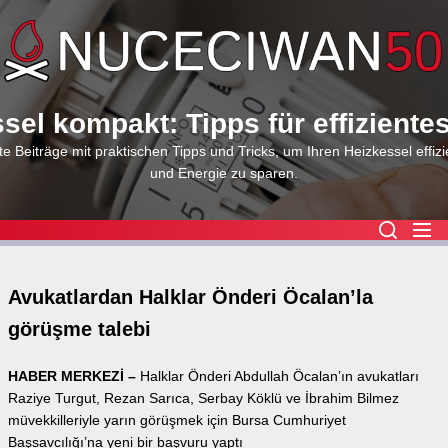
Skip
to
the
content
sel kompakt: Tipps für effiziente
e Beiträge mit praktischen Tipps und Tricks, um Ihren Heizkessel effizi
und Energie zu sparen.
Avukatlardan Halklar Önderi Öcalan’la
görüşme talebi
HABER MERKEZİ –
Halklar Önderi Abdullah Öcalan’ın avukatları
Raziye Turgut, Rezan Sarıca, Serbay Köklü ve İbrahim Bilmez
müvekkilleriyle yarın görüşmek için Bursa Cumhuriyet
Başsavcılığı’na yeni bir başvuru yaptı