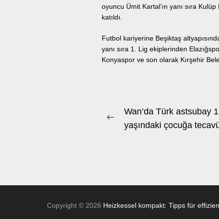
oyuncu Ümit Kartal’ın yanı sıra Kulü
katıldı.
Futbol kariyerine Beşiktaş altyapısın
yanı sıra 1. Lig ekiplerinden Elazığ
Konyaspor ve son olarak Kırşehir Bel
Beitrags-
Wan’da Türk astsubay 
Previous
Navigation
yaşındaki çocuğa tecavü
post:
Copyright © 2026
Heizkessel kompakt: Tipps für effizie