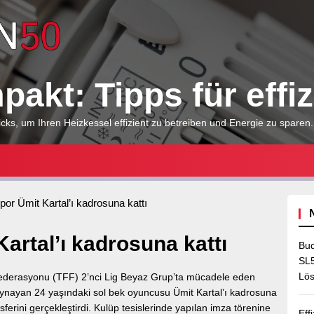
Heizkessel
kompakt:
akt: Tipps für effi
Tipps
cks, um Ihren Heizkessel effizient zu betreiben und Energie zu sparen.
für
or Ümit Kartal’ı kadrosuna kattı
effizientes
rtal’ı kadrosuna kattı
Bud
Heizen
SL5
Lös
ederasyonu (TFF) 2’nci Lig Beyaz Grup’ta mücadele eden
ynayan 24 yaşındaki sol bek oyuncusu Ümit Kartal’ı kadrosuna
erini gerçekleştirdi. Kulüp tesislerinde yapılan imza törenine
Eff