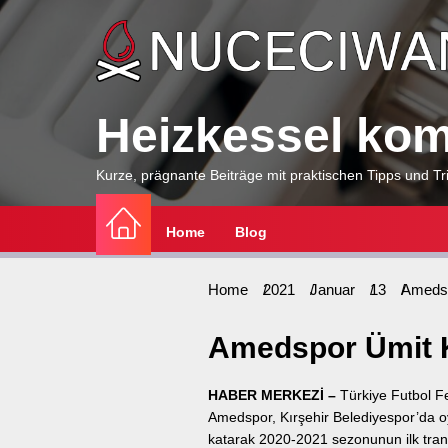
Skip
to
the
content
Heizkessel komp
Kurze, prägnante Beiträge mit praktischen Tipps und Tri
Home
Blog
Home
2021
Januar
13
Amedsp
Amedspor Ümit Ka
HABER MERKEZİ –
Türkiye Futbol F
Amedspor, Kırşehir Belediyespor’da o
katarak 2020-2021 sezonunun ilk transf