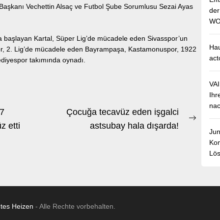
p Başkanı Vechettin Alsaç ve Futbol Şube Sorumlusu Sezai Ayas
de
WO
da başlayan Kartal, Süper Lig’de mücadele eden Sivasspor’un
Hau
spor, 2. Lig’de mücadele eden Bayrampaşa, Kastamonuspor, 1922
act
ediyespor takımında oynadı.
VA
Ihr
nac
17
Çocuğa tecavüz eden işgalci
Next
z etti
astsubay hala dışarda!
Jun
post:
Kom
Lös
ntes Heizen
- Alle Rechte vorbehalten.