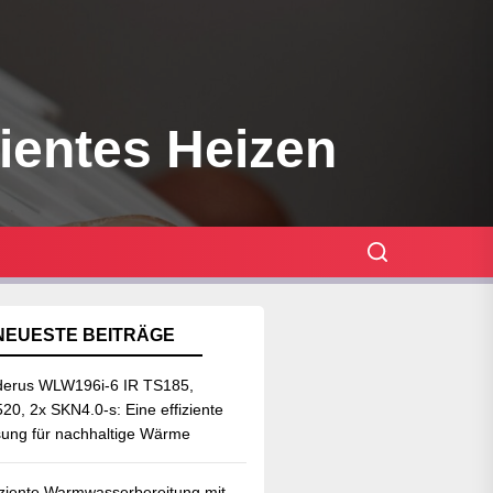
zientes Heizen
NEUESTE BEITRÄGE
erus WLW196i-6 IR TS185,
20, 2x SKN4.0-s: Eine effiziente
ung für nachhaltige Wärme
iziente Warmwasserbereitung mit