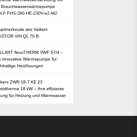
r Brauchwasserwärmepumpe
LF FHS-280-HE-230V-e2-M2
ptmerkmale des Vaillant
oSTOR VIH QL 75 B
ILLANT flexoTHERM VWF 57/4 –
e innovative Wärmepumpe für
hhaltige Heizlösungen
kers ZWR 18-7 KE 23
bitherme 18 kW – Ihre effiziente
ung für Heizung und Warmwasser