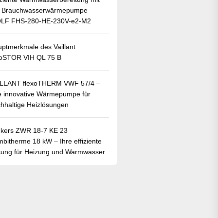
r Brauchwasserwärmepumpe
LF FHS-280-HE-230V-e2-M2
ptmerkmale des Vaillant
oSTOR VIH QL 75 B
ILLANT flexoTHERM VWF 57/4 –
e innovative Wärmepumpe für
hhaltige Heizlösungen
kers ZWR 18-7 KE 23
bitherme 18 kW – Ihre effiziente
ung für Heizung und Warmwasser