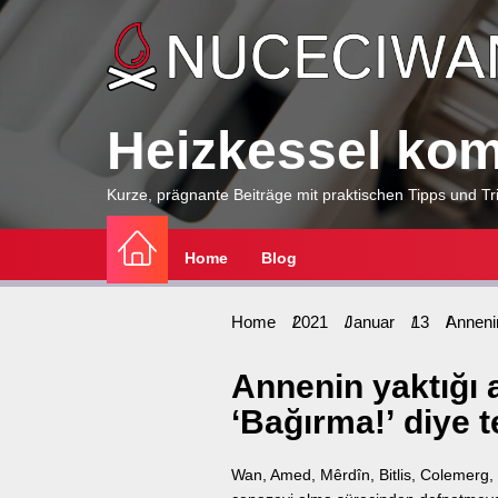
Skip
to
the
content
Heizkessel komp
Kurze, prägnante Beiträge mit praktischen Tipps und Tri
Home
Blog
Home
2021
Januar
13
Annenin
Annenin yaktığı 
‘Bağırma!’ diye t
Wan, Amed, Mêrdîn, Bitlis, Colemerg, Mu