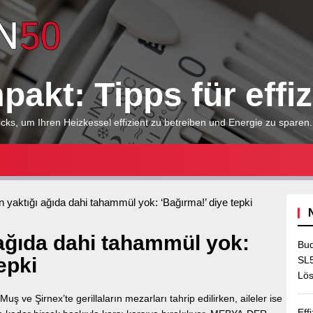
Heizkessel
kompakt:
akt: Tipps für effi
Tipps
cks, um Ihren Heizkessel effizient zu betreiben und Energie zu sparen.
für
 yaktığı ağıda dahi tahammül yok: ‘Bağırma!’ diye tepki
effizientes
ağıda dahi tahammül yok:
Bud
epki
Heizen
SL5
Lös
ş ve Şirnex’te gerillaların mezarları tahrip edilirken, aileler ise
Eff