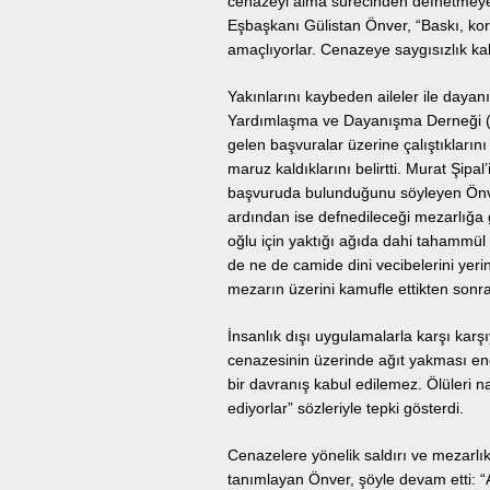
cenazeyi alma sürecinden defnetmeye 
Eşbaşkanı Gülistan Önver, “Baskı, kor
amaçlıyorlar. Cenazeye saygısızlık ka
Yakınlarını kaybeden aileler ile daya
Yardımlaşma ve Dayanışma Derneği (
gelen başvuralar üzerine çalıştıklarını
maruz kaldıklarını belirtti. Murat Şipal
başvuruda bulunduğunu söyleyen Önv
ardından ise defnedileceği mezarlığa g
oğlu için yaktığı ağıda dahi tahammül 
de ne de camide dini vecibelerini yerine
mezarın üzerini kamufle ettikten sonra
İnsanlık dışı uygulamalarla karşı karş
cenazesinin üzerinde ağıt yakması eng
bir davranış kabul edilemez. Ölüleri na
ediyorlar” sözleriyle tepki gösterdi.
Cenazelere yönelik saldırı ve mezarlıkl
tanımlayan Önver, şöyle devam etti: “As