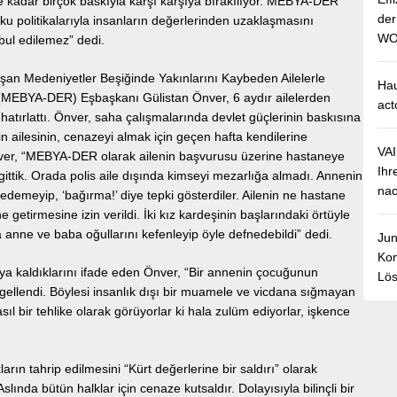
kadar birçok baskıyla karşı karşıya bırakılıyor. MEBYA-DER
de
ku politikalarıyla insanların değerlerinden uzaklaşmasını
WO
bul edilemez” dedi.
nışan Medeniyetler Beşiğinde Yakınlarını Kaybeden Ailelerle
Hau
MEBYA-DER) Eşbaşkanı Gülistan Önver, 6 aydır ailelerden
act
 hatırlattı. Önver, saha çalışmalarında devlet güçlerinin baskısına
’in ailesinin, cenazeyi almak için geçen hafta kendilerine
VA
er, “MEBYA-DER olarak ailenin başvurusu üzerine hastaneye
Ihr
ittik. Orada polis aile dışında kimseyi mezarlığa almadı. Annenin
nac
edemeyip, ‘bağırma!’ diye tepki gösterdiler. Ailenin ne hastane
 getirmesine izin verildi. İki kız kardeşinin başlarındaki örtüyle
 anne ve baba oğullarını kefenleyip öyle defnedebildi” dedi.
Jun
Kom
ıya kaldıklarını ifade eden Önver, “Bir annenin çocuğunun
Lös
ellendi. Böylesi insanlık dışı bir muamele ve vicdana sığmayan
sıl bir tehlike olarak görüyorlar ki hala zulüm ediyorlar, işkence
arın tahrip edilmesini “Kürt değerlerine bir saldırı” olarak
lında bütün halklar için cenaze kutsaldır. Dolayısıyla bilinçli bir