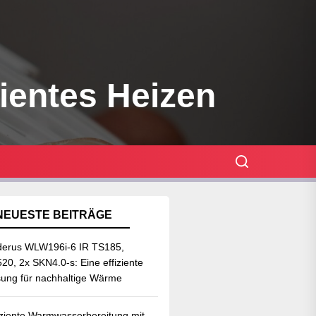
zientes Heizen
NEUESTE BEITRÄGE
erus WLW196i-6 IR TS185,
20, 2x SKN4.0-s: Eine effiziente
ung für nachhaltige Wärme
iziente Warmwasserbereitung mit