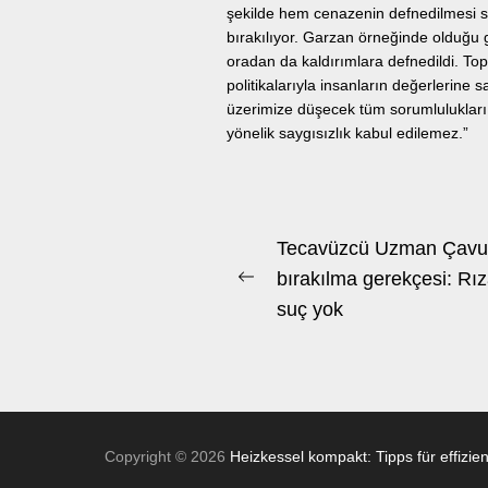
şekilde hem cenazenin defnedilmesi s
bırakılıyor. Garzan örneğinde olduğu 
oradan da kaldırımlara defnedildi. Topl
politikalarıyla insanların değerlerine
üzerimize düşecek tüm sorumlulukları
yönelik saygısızlık kabul edilemez.”
Beitrags-
Tecavüzcü Uzman Çavu
Navigation
bırakılma gerekçesi: Rız
Previous
suç yok
post:
Copyright © 2026
Heizkessel kompakt: Tipps für effizie