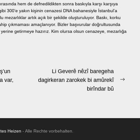
ırasında hem de defnedildikten sonra baskıyla karşı karşıya
gibi 300’e yakın kişinin cenazesi DNA bahanesiyle İstanbul’a
u mezarlıklar artık açık bir şekilde oluşturuluyor. Baskı, korku
 sahip çıkmaması amaçlanıyor. Bizler başvurular doğrultusunda
 yerine getirmeye hazırız. Kim olursa olsun cenazeye, mezarlığa
ş’un
Li Geverê nêzî baregeha
a var,
dagirkeran zarokek bi amûrekî
Next
birîndar bû
post:
ntes Heizen
- Alle Rechte vorbehalten.