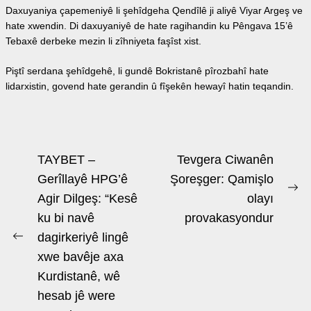
Daxuyaniya çapemeniyê li şehîdgeha Qendîlê ji aliyê Viyar Argeş ve
hate xwendin. Di daxuyaniyê de hate ragihandin ku Pêngava 15’ê
Tebaxê derbeke mezin li zîhniyeta faşîst xist.
Piştî serdana şehîdgehê, li gundê Bokristanê pîrozbahî hate
lidarxistin, govend hate gerandin û fîşekên hewayî hatin teqandin.
Beitrags-
TAYBET –
Tevgera Ciwanên
Navigation
Gerîllayê HPG’ê
Şoreşger: Qamişlo
Ne
Agir Dilgeş: “Kesê
olayı
po
ku bi navê
provakasyondur
dagirkeriyê lingê
Previous
xwe bavêje axa
post:
Kurdistanê, wê
hesab jê were