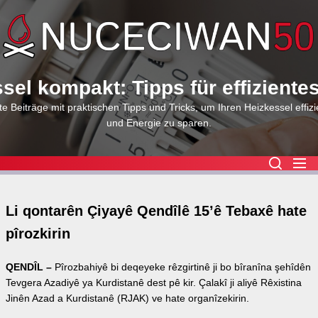
Skip
to
the
content
sel kompakt: Tipps für effiziente
e Beiträge mit praktischen Tipps und Tricks, um Ihren Heizkessel effizi
und Energie zu sparen.
Li qontarên Çiyayê Qendîlê 15’ê Tebaxê hate
pîrozkirin
QENDÎL –
Pîrozbahiyê bi deqeyeke rêzgirtinê ji bo bîranîna şehîdên
Tevgera Azadiyê ya Kurdistanê dest pê kir. Çalakî ji aliyê Rêxistina
Jinên Azad a Kurdistanê (RJAK) ve hate organîzekirin.