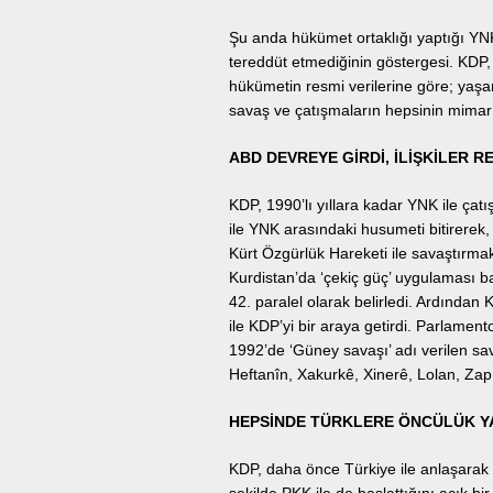
Şu anda hükümet ortaklığı yaptığı YN
tereddüt etmediğinin göstergesi. KDP,
hükümetin resmi verilerine göre; yaşa
savaş ve çatışmaların hepsinin mimarı 
ABD DEVREYE GİRDİ, İLİŞKİLER R
KDP, 1990’lı yıllara kadar YNK ile çatı
ile YNK arasındaki husumeti bitirerek, 
Kürt Özgürlük Hareketi ile savaştırmak
Kurdistan’da ‘çekiç güç’ uygulaması baş
42. paralel olarak belirledi. Ardında
ile KDP’yi bir araya getirdi. Parlament
1992’de ‘Güney savaşı’ adı verilen sa
Heftanîn, Xakurkê, Xinerê, Lolan, Zap
HEPSİNDE TÜRKLERE ÖNCÜLÜK Y
KDP, daha önce Türkiye ile anlaşarak K