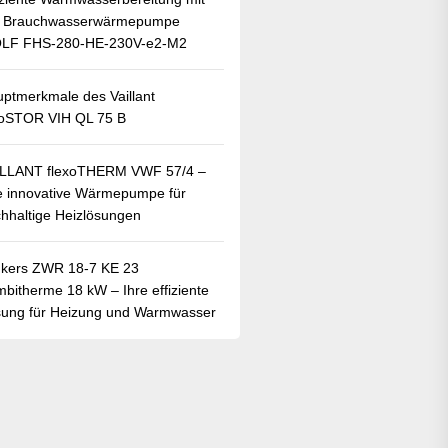
r Brauchwasserwärmepumpe
LF FHS-280-HE-230V-e2-M2
ptmerkmale des Vaillant
oSTOR VIH QL 75 B
ILLANT flexoTHERM VWF 57/4 –
e innovative Wärmepumpe für
hhaltige Heizlösungen
kers ZWR 18-7 KE 23
bitherme 18 kW – Ihre effiziente
ung für Heizung und Warmwasser