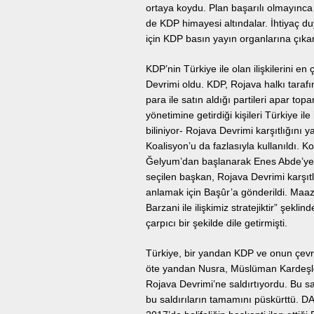
ortaya koydu. Plan başarılı olmayınc
de KDP himayesi altındalar. İhtiyaç d
için KDP basın yayın organlarına çıkart
KDP’nin Türkiye ile olan ilişkilerini
Devrimi oldu. KDP, Rojava halkı tarafı
para ile satın aldığı partileri apar t
yönetimine getirdiği kişileri Türkiye ile 
biliniyor- Rojava Devrimi karşıtlığını 
Koalisyon’u da fazlasıyla kullanıldı. 
Ğelyum’dan başlanarak Enes Abde’ye ka
seçilen başkan, Rojava Devrimi karşıtl
anlamak için Başûr’a gönderildi. Maa
Barzani ile ilişkimiz stratejiktir” şekl
çarpıcı bir şekilde dile getirmişti.
Türkiye, bir yandan KDP ve onun çevre
öte yandan Nusra, Müslüman Kardeşler’i
Rojava Devrimi’ne saldırtıyordu. Bu sa
bu saldırıların tamamını püskürttü. D