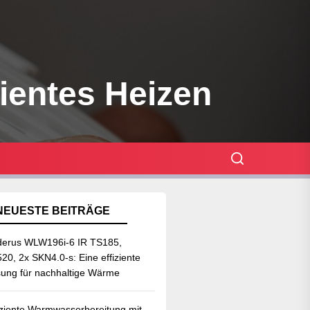
zientes Heizen
NEUESTE BEITRÄGE
erus WLW196i-6 IR TS185,
20, 2x SKN4.0-s: Eine effiziente
ung für nachhaltige Wärme
iziente Warmwasserbereitung mit