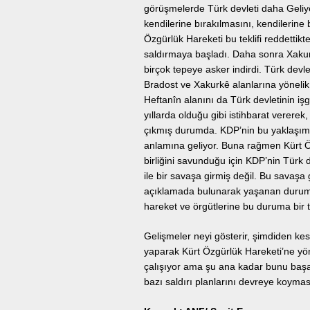
görüşmelerde Türk devleti daha Geliy
kendilerine bırakılmasını, kendilerine
Özgürlük Hareketi bu teklifi reddettikt
saldırmaya başladı. Daha sonra Xakurk
birçok tepeye asker indirdi. Türk devlet
Bradost ve Xakurkê alanlarına yönelik 
Heftanîn alanını da Türk devletinin i
yıllarda olduğu gibi istihbarat verere
çıkmış durumda. KDP’nin bu yaklaşımı,
anlamına geliyor. Buna rağmen Kürt Öz
birliğini savunduğu için KDP’nin Türk 
ile bir savaşa girmiş değil. Bu savaş
açıklamada bulunarak yaşanan durum h
hareket ve örgütlerine bu duruma bir tu
Gelişmeler neyi gösterir, şimdiden kest
yaparak Kürt Özgürlük Hareketi’ne yöne
çalışıyor ama şu ana kadar bunu baş
bazı saldırı planlarını devreye koymas