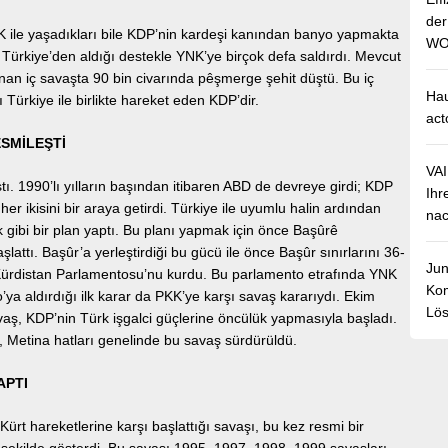
de
K ile yaşadıkları bile KDP’nin kardeşi kanından banyo yapmakta
WO
 Türkiye’den aldığı destekle YNK’ye birçok defa saldırdı. Mevcut
nan iç savaşta 90 bin civarında pêşmerge şehit düştü. Bu iç
Hau
Türkiye ile birlikte hareket eden KDP’dir.
act
ESMİLEŞTİ
VA
ştı. 1990’lı yılların başından itibaren ABD de devreye girdi; KDP
Ihr
her ikisini bir araya getirdi. Türkiye ile uyumlu halin ardından
nac
 gibi bir plan yaptı. Bu planı yapmak için önce Başûrê
lattı. Başûr’a yerleştirdiği bu gücü ile önce Başûr sınırlarını 36-
Jun
n Kürdistan Parlamentosu’nu kurdu. Bu parlamento etrafında YNK
Kom
o’ya aldırdığı ilk karar da PKK’ye karşı savaş kararıydı. Ekim
Lös
vaş, KDP’nin Türk işgalci güçlerine öncülük yapmasıyla başladı.
, Metina hatları genelinde bu savaş sürdürüldü.
APTI
ürt hareketlerine karşı başlattığı savaşı, bu kez resmi bir