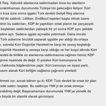
ê Reş, Xakurkê alanlarına saldırmadan önce bu alanların
 bırakılmaması durumunda Türkiye’nin geleceğini iletiyor. Kürt
en kısa süre sonra işgalci Türk devleti Geliyê Reş alanına
ê’de saldırdı. Lêlikan, Evdilkovî tepeleri başta olmak üzere
inin bu saldırıları, KDP ile yaptıkları ortak planın bir parçasıydı.
başlatılan saldırılardan yaklaşık bir yıl sonra KDP aynı şekilde
şgaline açtı. Sadece işgale açmakla yetinmedi. Daha önceki
k, Türk askerine öncülük yaparak işgalde yer aldığı da ortaya
 aslında Kürt Özgürlük Hareketi’ne karşı bir savaş başlattığı
gürlük Hareketi iç savaşa karşı olduğu ve her koşul altında Kürt
devleti ile birlikte üs alanlarına saldırmasına rağmen henüz KDP
a girme niyetinde de değil. O yüzden Kürt kamuoyuna bir
akkında bilgilendirme yaptı. Kürt kamuoyu ve siyasi parti,
tum alarak Kürt birliğini sağlama çağrısını yineledi.
irmek zor, ancak bilinen şu ki; KDP, Türk devleti ile ortak bir plan
lik saldırı başlattı. Bu saldırıya YNK’yi de ortak etmeye
arabilmiş değil. Başaramaması durumunda YNK’ye yönelik de
ı büyük bir olasılık olarak görünüyor.