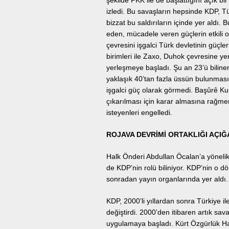
şekilde PKK ile de başlattığını açık b
izledi. Bu savaşların hepsinde KDP, Tü
bizzat bu saldırıların içinde yer aldı.
eden, mücadele veren güçlerin etkili o
çevresini işgalci Türk devletinin güçlerin
birimleri ile Zaxo, Duhok çevresine yer
yerleşmeye başladı. Şu an 23’ü biline
yaklaşık 40’tan fazla üssün bulunması
işgalci güç olarak görmedi. Başûrê Ku
çıkarılması için karar almasına rağ
isteyenleri engelledi.
ROJAVA DEVRİMİ ORTAKLIĞI AÇIĞ
Halk Önderi Abdullan Öcalan’a yönelik g
de KDP’nin rolü biliniyor. KDP’nin o 
sonradan yayın organlarında yer aldı.
KDP, 2000’li yıllardan sonra Türkiye ile
değiştirdi. 2000’den itibaren artık sa
uygulamaya başladı. Kürt Özgürlük Hare