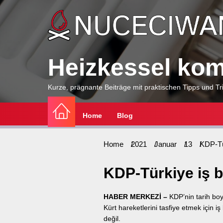
Skip
to
the
content
Heizkessel komp
Kurze, prägnante Beiträge mit praktischen Tipps und Tri
Home
Blog
Home
2021
Januar
13
KDP-Tür
KDP-Türkiye iş bir
HABER MERKEZİ –
KDP’nin tarih boyu
Kürt hareketlerini tasfiye etmek için iş b
değil.