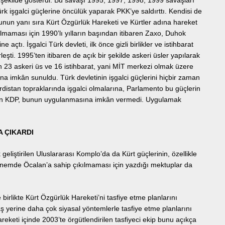
ir şekilde gösterdi. Bu savaşı 1995, 1997, 1998, 1999 savaşları
rk işgalci güçlerine öncülük yaparak PKK’ye saldırttı. Kendisi de
 Bunun yanı sıra Kürt Özgürlük Hareketi ve Kürtler adına hareket
lmaması için 1990’lı yılların başından itibaren Zaxo, Duhok
e açtı. İşgalci Türk devleti, ilk önce gizli birlikler ve istihbarat
leşti. 1995’ten itibaren de açık bir şekilde askeri üsler yapılarak
n 23 askeri üs ve 16 istihbarat, yani MİT merkezi olmak üzere
na imkân sunuldu. Türk devletinin işgalci güçlerini hiçbir zaman
rdistan topraklarında işgalci olmalarına, Parlamento bu güçlerin
men KDP, bunun uygulanmasına imkân vermedi. Uygulamak
A ÇIKARDI
eliştirilen Uluslararası Komplo’da da Kürt güçlerinin, özellikle
dönemde Öcalan’a sahip çıkılmaması için yazdığı mektuplar da
 birlikte Kürt Özgürlük Hareketi’ni tasfiye etme planlarını
vaş yerine daha çok siyasal yöntemlerle tasfiye etme planlarını
keti içinde 2003’te örgütlendirilen tasfiyeci ekip bunu açıkça