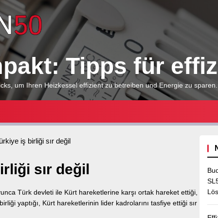
Heizkessel
kompakt:
akt: Tipps für effi
Tipps
cks, um Ihren Heizkessel effizient zu betreiben und Energie zu sparen.
für
kiye iş birliği sır değil
effizientes
liği sır değil
Bud
Heizen
SL5
Lös
nca Türk devleti ile Kürt hareketlerine karşı ortak hareket ettiği,
irliği yaptığı, Kürt hareketlerinin lider kadrolarını tasfiye ettiği sır
Eff