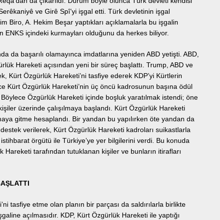
i Reqa’dan da çıkarıldı. Durum böyle olunca Türk devleti kendisi
rêkaniyê ve Girê Spî’yi işgal etti. Türk devletinin işgal
him Biro, A. Hekim Beşar yaptıkları açıklamalarla bu işgalin
nin ENKS içindeki kurmayları olduğunu da herkes biliyor.
ında da başarılı olamayınca imdatlarına yeniden ABD yetişti. ABD,
ürlük Hareketi açısından yeni bir süreç başlattı. Trump, ABD ve
, Kürt Özgürlük Hareketi’ni tasfiye ederek KDP’yi Kürtlerin
 önce Kürt Özgürlük Hareketi’nin üç öncü kadrosunun başına ödül
. Böylece Özgürlük Hareketi içinde boşluk yaratılmak istendi; öne
 kişiler üzerinde çalışılmaya başlandı. Kürt Özgürlük Hareketi
nmaya gitme hesaplandı. Bir yandan bu yapılırken öte yandan da
k destek verilerek, Kürt Özgürlük Hareketi kadroları suikastlarla
stihbarat örgütü ile Türkiye’ye yer bilgilerini verdi. Bu konuda
 Hareketi tarafından tutuklanan kişiler ve bunların itirafları
AŞLATTI
i tasfiye etme olan planın bir parçası da saldırılarla birlikte
şgaline açılmasıdır. KDP, Kürt Özgürlük Hareketi ile yaptığı