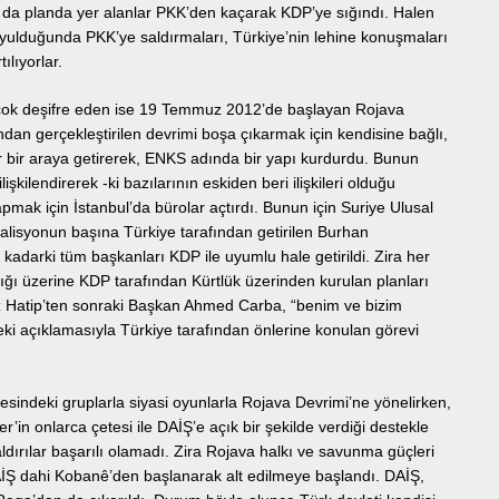
a da planda yer alanlar PKK’den kaçarak KDP’ye sığındı. Halen
uyulduğunda PKK’ye saldırmaları, Türkiye’nin lehine konuşmaları
ılıyorlar.
 en çok deşifre eden ise 19 Temmuz 2012’de başlayan Rojava
ndan gerçekleştirilen devrimi boşa çıkarmak için kendisine bağlı,
opar bir araya getirerek, ENKS adında bir yapı kurdurdu. Bunun
ilişkilendirerek -ki bazılarının eskiden beri ilişkileri olduğu
yapmak için İstanbul’da bürolar açtırdı. Bunun için Suriye Ulusal
Koalisyonun başına Türkiye tarafından getirilen Burhan
darki tüm başkanları KDP ile uyumlu hale getirildi. Zira her
ığı üzerine KDP tarafından Kürtlük üzerinden kurulan planları
z Hatip’ten sonraki Başkan Ahmed Carba, “benim ve bizim
indeki açıklamasıyla Türkiye tarafından önlerine konulan görevi
sindeki gruplarla siyasi oyunlarla Rojava Devrimi’ne yönelirken,
n onlarca çetesi ile DAİŞ’e açık bir şekilde verdiği destekle
ldırılar başarılı olamadı. Zira Rojava halkı ve savunma güçleri
AİŞ dahi Kobanê’den başlanarak alt edilmeye başlandı. DAİŞ,