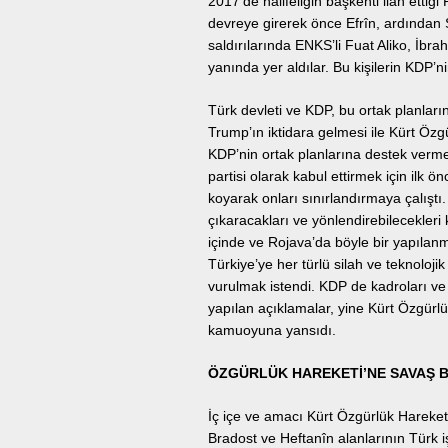
2017’de halifeliğin başkenti ilan ettiğ
devreye girerek önce Efrîn, ardından Se
saldırılarında ENKS’li Fuat Aliko, İbra
yanında yer aldılar. Bu kişilerin KDP’
Türk devleti ve KDP, bu ortak planlar
Trump’ın iktidara gelmesi ile Kürt Özg
KDP’nin ortak planlarına destek vermek
partisi olarak kabul ettirmek için ilk
koyarak onları sınırlandırmaya çalıştı
çıkaracakları ve yönlendirebilecekleri
içinde ve Rojava’da böyle bir yapıla
Türkiye’ye her türlü silah ve teknoloji
vurulmak istendi. KDP de kadroları ve i
yapılan açıklamalar, yine Kürt Özgürlük
kamuoyuna yansıdı.
ÖZGÜRLÜK HAREKETİ’NE SAVAŞ B
İç içe ve amacı Kürt Özgürlük Hareketi’n
Bradost ve Heftanîn alanlarının Türk i